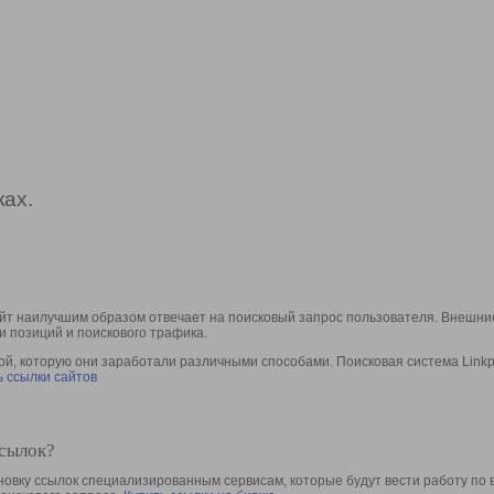
ах.
йт наилучшим образом отвечает на поисковый запрос пользователя. Внешние
и позиций и поискового трафика.
, которую они заработали различными способами. Поисковая система Linkpa
 ссылки сайтов
ссылок?
овку ссылок специализированным сервисам, которые будут вести работу по 