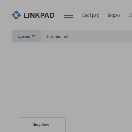
СеоТраф
Биржа
Л
Сервисы
Домен
СеоТраф
Монитор
Биржа
Pro
Линк+
СеоТраф
Запустите
продвижение сайта
c LinkPad.
Ресурсы
Вебмастер
Подробнее