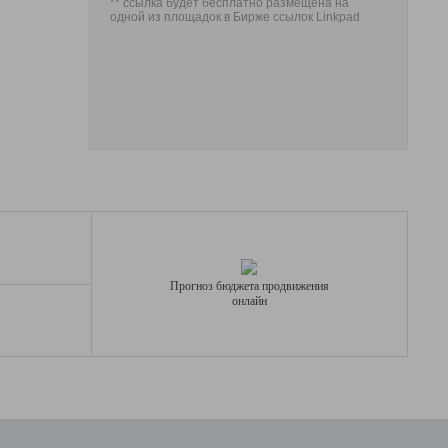
** ссылка будет бесплатно размещена на
одной из площадок в Бирже ссылок Linkpad
Прогноз бюджета продвижения
онлайн