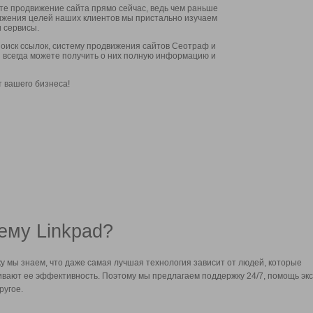
ите продвижение сайта прямо сейчас, ведь чем раньше
стижения целей наших клиентов мы пристально изучаем
 сервисы.
оиск ссылок, систему продвижения сайтов Сеотраф и
вы всегда можете получить о них полную информацию и
т вашего бизнеса!
ему Linkpad?
у мы знаем, что даже самая лучшая технология зависит от людей, которые
вают ее эффективность. Поэтому мы предлагаем поддержку 24/7, помощь экс
ругое.