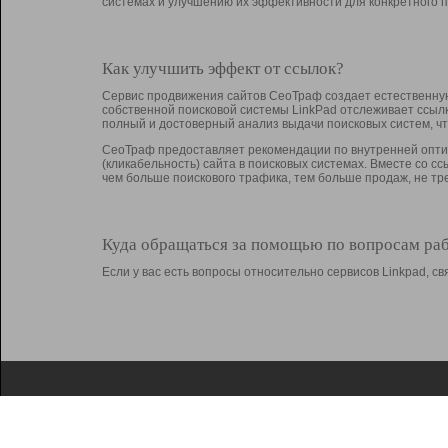
системах и улучшению их эффективности для конкретного п
Как улучшить эффект от ссылок?
Сервис продвижения сайтов СеоТраф создает естественную
собственной поисковой системы LinkPad отслеживает ссыл
полный и достоверный анализ выдачи поисковых систем, ч
СеоТраф предоставляет рекомендации по внутренней оптим
(кликабельность) сайта в поисковых системах. Вместе со с
чем больше поискового трафика, тем больше продаж, не 
Куда обращаться за помощью по вопросам ра
Если у вас есть вопросы относительно сервисов Linkpad, 
О Linkpad
Поддержка