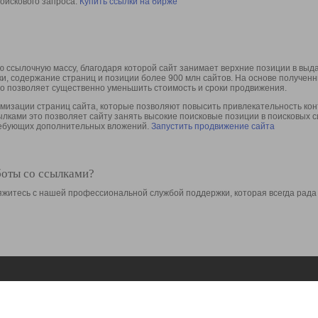
оискового запроса.
Купить ссылки на бирже
 ссылочную массу, благодаря которой сайт занимает верхние позиции в выд
ки, содержание страниц и позиции более 900 млн сайтов. На основе получе
то позволяет существенно уменьшить стоимость и сроки продвижения.
изации страниц сайта, которые позволяют повысить привлекательность конт
сылками это позволяет сайту занять высокие поисковые позиции в поисковых 
требующих дополнительных вложений.
Запустить продвижение сайта
боты со ссылками?
свяжитесь с нашей профессиональной службой поддержки, которая всегда рада
Ресурсы