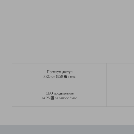
Рейтинг
Вывод и удержание в ТОП10 выдачи
поисковых систем
Инструменты
Разработчикам
Партнерская
программа
Помощь
Премиум доступ
⃏
PRO от 1950
/ мес.
СЕО продвижение
⃏
от 25
за запрос / мес.