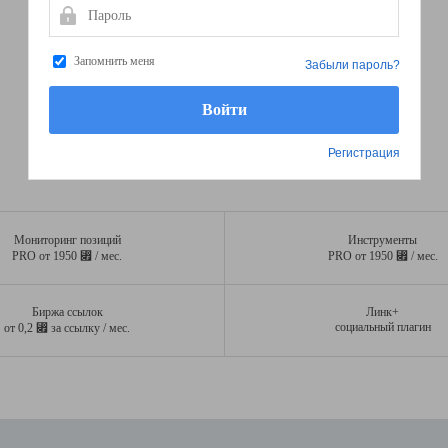
Пароль
Запомнить меня
Забыли пароль?
Регистрация
Мониторинг позиций
Инструменты
⃏
⃏
PRO от 1950
/ мес.
PRO от 1950
/ мес.
Биржа ссылок
Линк+
⃏
социальный плагин
от 0,2
за ссылку / мес.