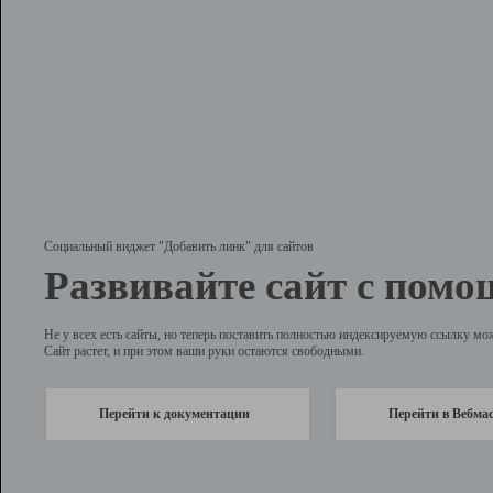
Социальный виджет "Добавить линк" для сайтов
Развивайте сайт с помо
Не у всех есть сайты, но теперь поставить полностью индексируемую ссылку мо
Сайт растет, и при этом ваши руки остаются свободными.
Перейти к документации
Перейти в Вебма