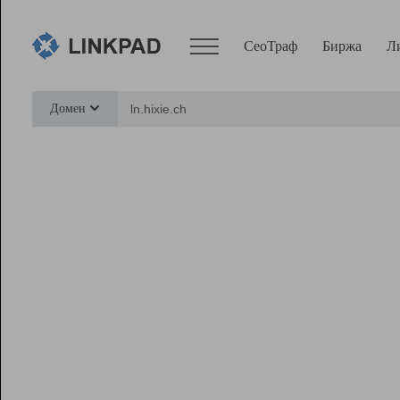
СеоТраф
Биржа
Л
Сервисы
Домен
СеоТраф
Монитор
Биржа
Pro
Линк+
Ресурсы
Вебмастер