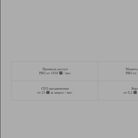
Премиум доступ
Монито
⃏
PRO от 1950
/ мес.
PRO от
СЕО продвижение
Бир
⃏
⃏
от 25
за запрос / мес.
от 0,2