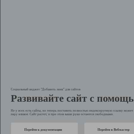
Социальный виджет "Добавить линк" для сайтов
Развивайте сайт с помощь
Не у всех есть сайты, но теперь поставить полностью индексируемую ссылку может 
пару кликов. Сайт растет, и при этом ваши руки остаются свободными.
Перейти к документации
Перейти в Вебмастер