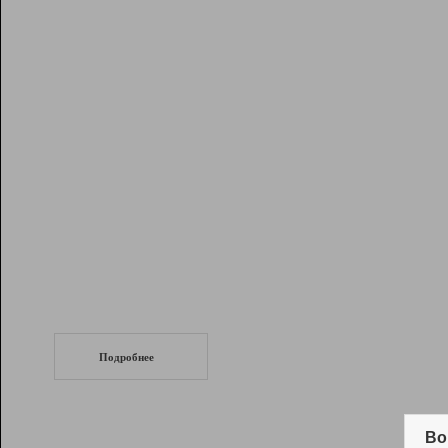
Рейтинг
Инструменты
Разработчикам
Партнерская
программа
Помощь
СеоТраф
Запустите
продвижение сайта
c LinkPad.
Подробнее
Вывод и удержание в ТОП10 выдачи
поисковых систем
Во