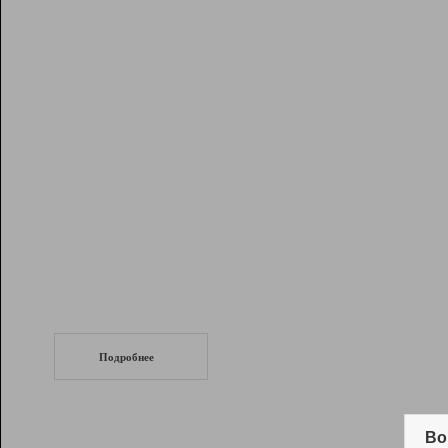
Рейтинг
Инструменты
Разработчикам
Партнерская
программа
Помощь
СеоТраф
Запустите
продвижение сайта
c LinkPad.
Подробнее
Вывод и удержание в ТОП10 выдачи
поисковых систем
Во