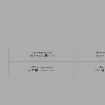
Премиум доступ
Монито
⃏
PRO от 1950
/ мес.
PRO от
СЕО продвижение
Бир
⃏
⃏
от 25
за запрос / мес.
от 0,2