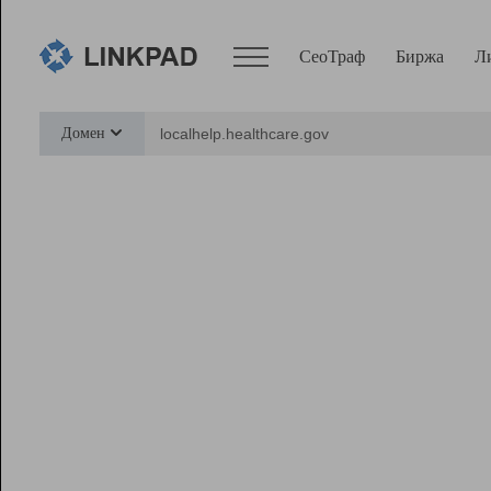
СеоТраф
Биржа
Л
Сервисы
Домен
СеоТраф
Монитор
Биржа
Pro
Линк+
Ресурсы
Вебмастер