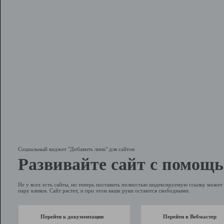
Социальный виджет "Добавить линк" для сайтов
Развивайте сайт с помощь
Не у всех есть сайты, но теперь поставить полностью индексируемую ссылку может 
пару кликов. Сайт растет, и при этом ваши руки остаются свободными.
Перейти к документации
Перейти в Вебмастер