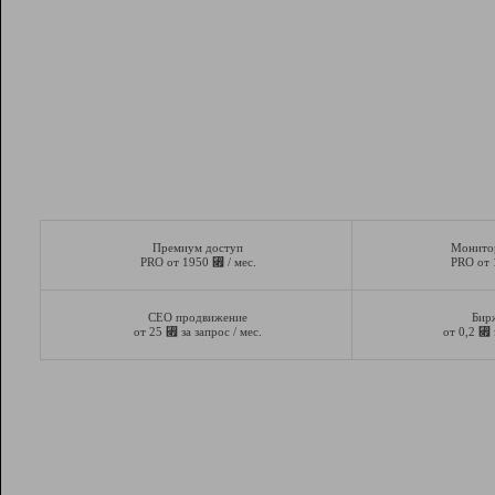
Премиум доступ
Монито
⃏
PRO от 1950
/ мес.
PRO от
СЕО продвижение
Бир
⃏
⃏
от 25
за запрос / мес.
от 0,2