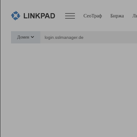
СеоТраф
Биржа
Л
Сервисы
Домен
СеоТраф
Монитор
Биржа
Pro
Линк+
Ресурсы
Вебмастер