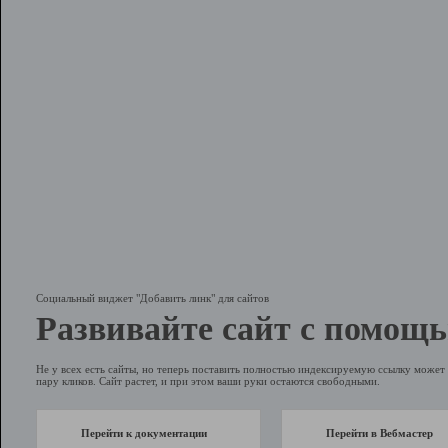
Социальный виджет "Добавить линк" для сайтов
Развивайте сайт с помощь
Не у всех есть сайты, но теперь поставить полностью индексируемую ссылку может 
пару кликов. Сайт растет, и при этом ваши руки остаются свободными.
Перейти к документации
Перейти в Вебмастер