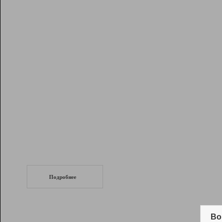
Рейтинг
Инструменты
Разработчикам
Партнерская
программа
Помощь
СеоТраф
Запустите
продвижение сайта
c LinkPad.
Подробнее
Вывод и удержание в ТОП10 выдачи
поисковых систем
Во