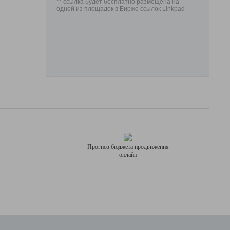
** ссылка будет бесплатно размещена на
одной из площадок в Бирже ссылок Linkpad
Прогноз бюджета продвижения
онлайн