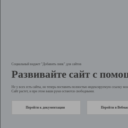
Социальный виджет "Добавить линк" для сайтов
Развивайте сайт с помо
Не у всех есть сайты, но теперь поставить полностью индексируемую ссылку мо
Сайт растет, и при этом ваши руки остаются свободными.
Перейти к документации
Перейти в Вебма