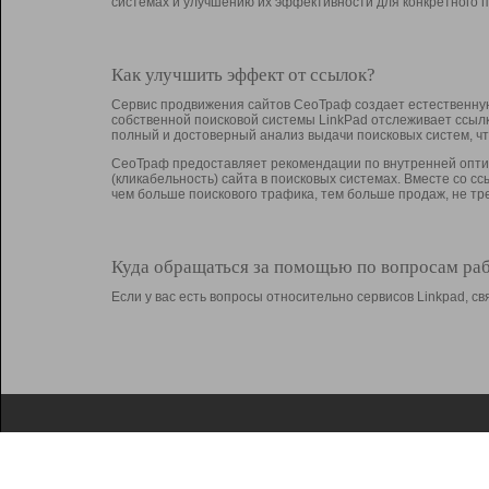
системах и улучшению их эффективности для конкретного п
Как улучшить эффект от ссылок?
Сервис продвижения сайтов СеоТраф создает естественную
собственной поисковой системы LinkPad отслеживает ссыл
полный и достоверный анализ выдачи поисковых систем, ч
СеоТраф предоставляет рекомендации по внутренней оптим
(кликабельность) сайта в поисковых системах. Вместе со с
чем больше поискового трафика, тем больше продаж, не 
Куда обращаться за помощью по вопросам ра
Если у вас есть вопросы относительно сервисов Linkpad, 
О Linkpad
Поддержка