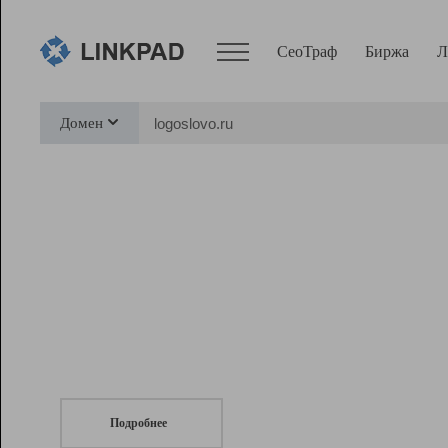
СеоТраф
Биржа
Л
Сервисы
Домен
СеоТраф
Монитор
Биржа
Pro
Линк+
СеоТраф
Запустите
продвижение сайта
c LinkPad.
Ресурсы
Вебмастер
Подробнее