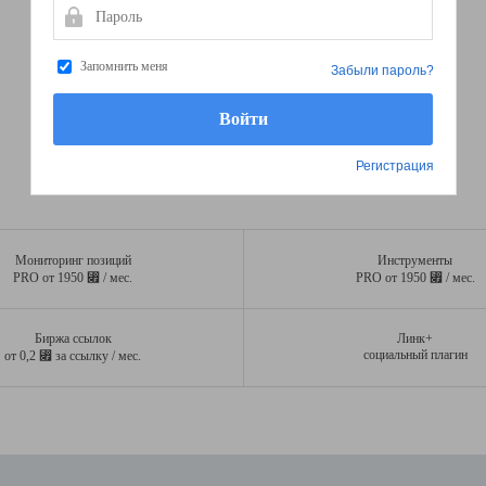
Пароль
Запомнить меня
Забыли пароль?
Регистрация
Мониторинг позиций
Инструменты
⃏
⃏
PRO от 1950
/ мес.
PRO от 1950
/ мес.
Биржа ссылок
Линк+
⃏
социальный плагин
от 0,2
за ссылку / мес.