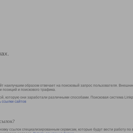
ах.
йт наилучшим образом отвечает на поисковый запрос пользователя. Внешние
и позиций и поискового трафика.
, которую они заработали различными способами. Поисковая система Linkpa
 ссылки сайтов
ссылок?
овку ссылок специализированным сервисам, которые будут вести работу по 