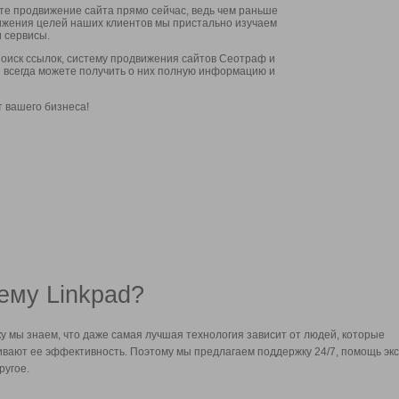
ите продвижение сайта прямо сейчас, ведь чем раньше
стижения целей наших клиентов мы пристально изучаем
 сервисы.
оиск ссылок, систему продвижения сайтов Сеотраф и
вы всегда можете получить о них полную информацию и
т вашего бизнеса!
ему Linkpad?
у мы знаем, что даже самая лучшая технология зависит от людей, которые
вают ее эффективность. Поэтому мы предлагаем поддержку 24/7, помощь экс
ругое.