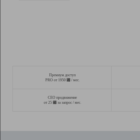
Рейтинг
Вывод и удержание в ТОП10 выдачи
поисковых систем
Инструменты
Разработчикам
Партнерская
программа
Помощь
Премиум доступ
⃏
PRO от 1950
/ мес.
СЕО продвижение
⃏
от 25
за запрос / мес.