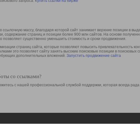
оискового запроса.
Купить ссылки на бирже
 ссылочную массу, благодаря которой сайт занимает верхние позиции в выд
ки, содержание страниц и позиции более 900 млн сайтов. На основе получе
то позволяет существенно уменьшить стоимость и сроки продвижения.
изации страниц сайта, которые позволяют повысить привлекательность конт
сылками это позволяет сайту занять высокие поисковые позиции в поисковых 
требующих дополнительных вложений.
Запустить продвижение сайта
боты со ссылками?
свяжитесь с нашей профессиональной службой поддержки, которая всегда рада
Ресурсы