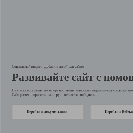
Социальный виджет "Добавить линк" для сайтов
Развивайте сайт с помо
Не у всех есть сайты, но теперь поставить полностью индексируемую ссылку мо
Сайт растет, и при этом ваши руки остаются свободными.
Перейти к документации
Перейти в Вебма