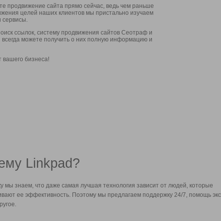
ите продвижение сайта прямо сейчас, ведь чем раньше
стижения целей наших клиентов мы пристально изучаем
 сервисы.
оиск ссылок, систему продвижения сайтов Сеотраф и
вы всегда можете получить о них полную информацию и
т вашего бизнеса!
ему Linkpad?
у мы знаем, что даже самая лучшая технология зависит от людей, которые
вают ее эффективность. Поэтому мы предлагаем поддержку 24/7, помощь экс
ругое.