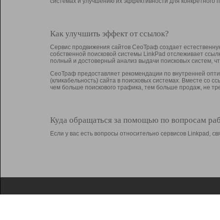
системах и улучшению их эффективности для конкретного п
Как улучшить эффект от ссылок?
Сервис продвижения сайтов СеоТраф создает естественную
собственной поисковой системы LinkPad отслеживает ссыл
полный и достоверный анализ выдачи поисковых систем, ч
СеоТраф предоставляет рекомендации по внутренней оптим
(кликабельность) сайта в поисковых системах. Вместе со с
чем больше поискового трафика, тем больше продаж, не 
Куда обращаться за помощью по вопросам ра
Если у вас есть вопросы относительно сервисов Linkpad, 
О Linkpad
Поддержка