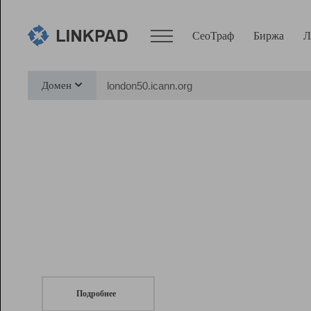
СеоТраф
Биржа
Л
Сервисы
Домен
СеоТраф
Монитор
Биржа
Pro
Линк+
СеоТраф
Запустите
продвижение сайта
c LinkPad.
Ресурсы
Вебмастер
Подробнее