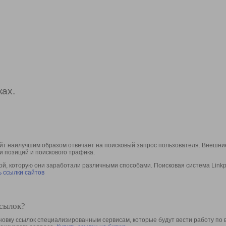
ах.
йт наилучшим образом отвечает на поисковый запрос пользователя. Внешние
и позиций и поискового трафика.
, которую они заработали различными способами. Поисковая система Linkpa
 ссылки сайтов
ссылок?
овку ссылок специализированным сервисам, которые будут вести работу по 