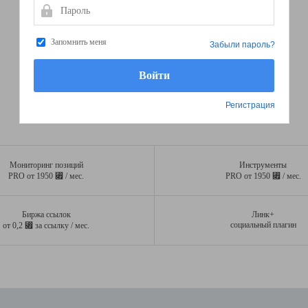
Пароль
Запомнить меня
Забыли пароль?
Регистрация
Мониторинг позиций
Инструменты
⃏
⃏
PRO от 1950
/ мес.
PRO от 1950
/ мес.
Биржа ссылок
Линк+
⃏
социальный плагин
от 0,2
за ссылку / мес.