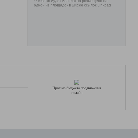
** ссылка будет бесплатно размещена на
одной из площадок в Бирже ссылок Linkpad
Прогноз бюджета продвижения
онлайн