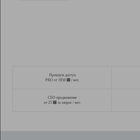
Рейтинг
Вывод и удержание в ТОП10 выдачи
поисковых систем
Инструменты
Разработчикам
Партнерская
программа
Помощь
Премиум доступ
⃏
PRO от 1950
/ мес.
СЕО продвижение
⃏
от 25
за запрос / мес.