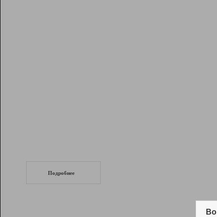
Рейтинг
Инструменты
Разработчикам
Партнерская
программа
Помощь
СеоТраф
Запустите
продвижение сайта
c LinkPad.
Подробнее
Вывод и удержание в ТОП10 выдачи
поисковых систем
Во