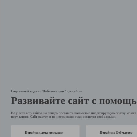
Социальный виджет "Добавить линк" для сайтов
Развивайте сайт с помощь
Не у всех есть сайты, но теперь поставить полностью индексируемую ссылку может 
пару кликов. Сайт растет, и при этом ваши руки остаются свободными.
Перейти к документации
Перейти в Вебмастер