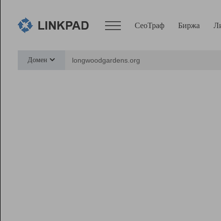
СеоТраф
Биржа
Л
Сервисы
Домен
СеоТраф
Монитор
Биржа
Pro
Линк+
Ресурсы
Вебмастер