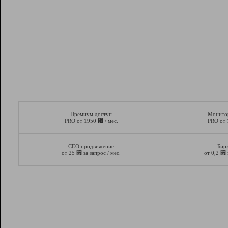
Премиум доступ
Монито
⃏
PRO от 1950
/ мес.
PRO от
СЕО продвижение
Бир
⃏
⃏
от 25
за запрос / мес.
от 0,2