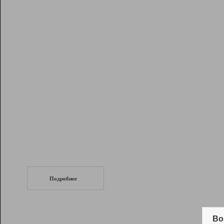
Рейтинг
Инструменты
Разработчикам
Партнерская
программа
Помощь
СеоТраф
Запустите
продвижение сайта
c LinkPad.
Подробнее
Вывод и удержание в ТОП10 выдачи
поисковых систем
Во