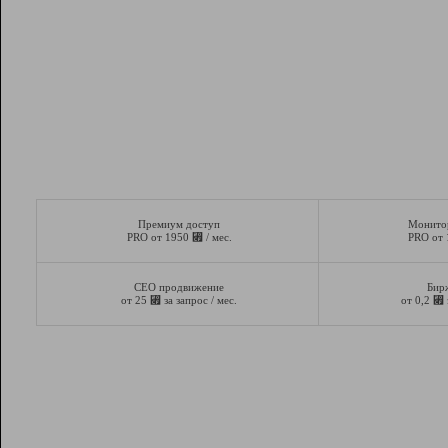
Премиум доступ
Монито
⃏
PRO от 1950
/ мес.
PRO от
СЕО продвижение
Бир
⃏
⃏
от 25
за запрос / мес.
от 0,2