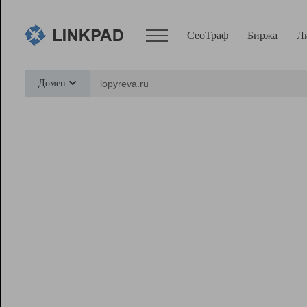
СеоТраф
Биржа
Л
Сервисы
Домен
СеоТраф
Монитор
Биржа
Pro
Линк+
Ресурсы
Вебмастер