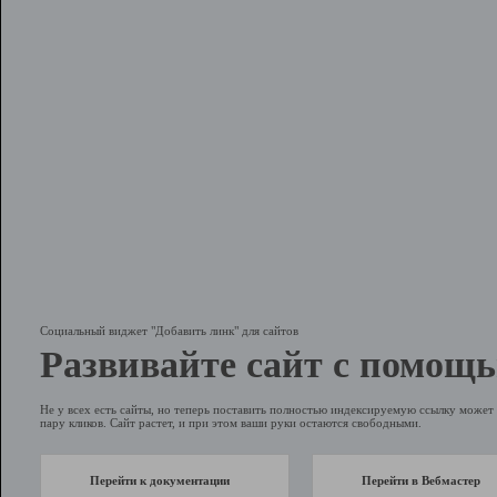
Социальный виджет "Добавить линк" для сайтов
Развивайте сайт с помощь
Не у всех есть сайты, но теперь поставить полностью индексируемую ссылку может 
пару кликов. Сайт растет, и при этом ваши руки остаются свободными.
Перейти к документации
Перейти в Вебмастер