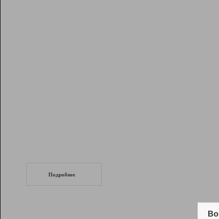
Рейтинг
Инструменты
Разработчикам
Партнерская
программа
Помощь
СеоТраф
Запустите
продвижение сайта
c LinkPad.
Подробнее
Вывод и удержание в ТОП10 выдачи
поисковых систем
Во