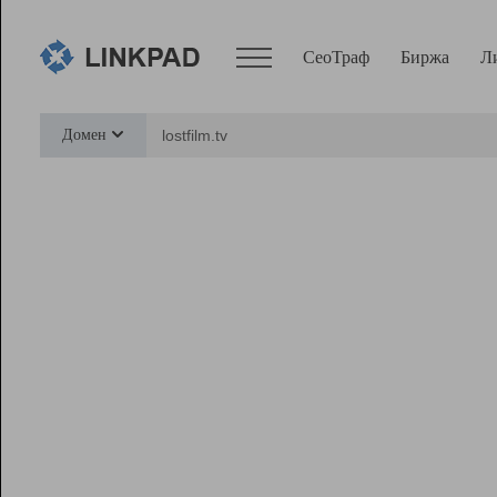
СеоТраф
Биржа
Л
Сервисы
Домен
СеоТраф
Монитор
Биржа
Pro
Линк+
Ресурсы
Вебмастер