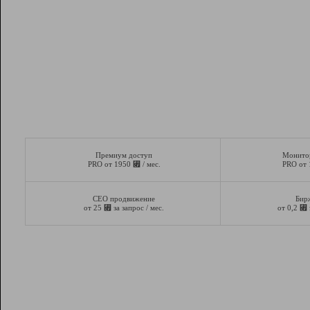
Премиум доступ
Монито
⃏
PRO от 1950
/ мес.
PRO от
СЕО продвижение
Бир
⃏
⃏
от 25
за запрос / мес.
от 0,2