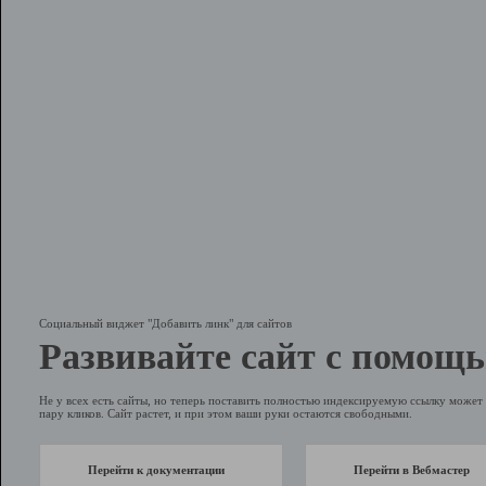
Социальный виджет "Добавить линк" для сайтов
Развивайте сайт с помощь
Не у всех есть сайты, но теперь поставить полностью индексируемую ссылку может 
пару кликов. Сайт растет, и при этом ваши руки остаются свободными.
Перейти к документации
Перейти в Вебмастер