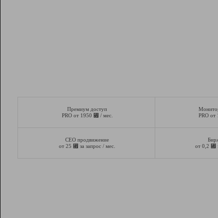
Премиум доступ
Монито
⃏
PRO от 1950
/ мес.
PRO от
СЕО продвижение
Бир
⃏
⃏
от 25
за запрос / мес.
от 0,2