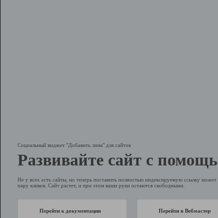
Социальный виджет "Добавить линк" для сайтов
Развивайте сайт с помощь
Не у всех есть сайты, но теперь поставить полностью индексируемую ссылку может 
пару кликов. Сайт растет, и при этом ваши руки остаются свободными.
Перейти к документации
Перейти в Вебмастер