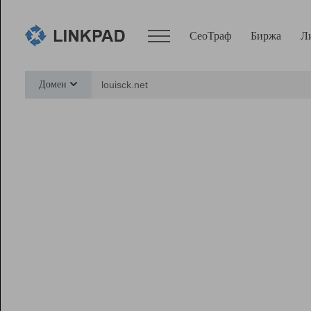
СеоТраф
Биржа
Л
Сервисы
Домен
СеоТраф
Монитор
Биржа
Pro
Линк+
Ресурсы
Вебмастер