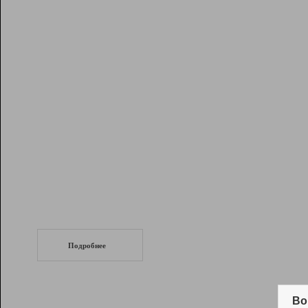
Рейтинг
Инструменты
Разработчикам
Партнерская
программа
Помощь
СеоТраф
Запустите
продвижение сайта
c LinkPad.
Подробнее
Вывод и удержание в ТОП10 выдачи
поисковых систем
Во