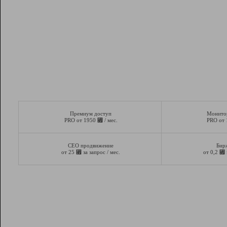
Премиум доступ
Монито
⃏
PRO от 1950
/ мес.
PRO от
СЕО продвижение
Бир
⃏
⃏
от 25
за запрос / мес.
от 0,2