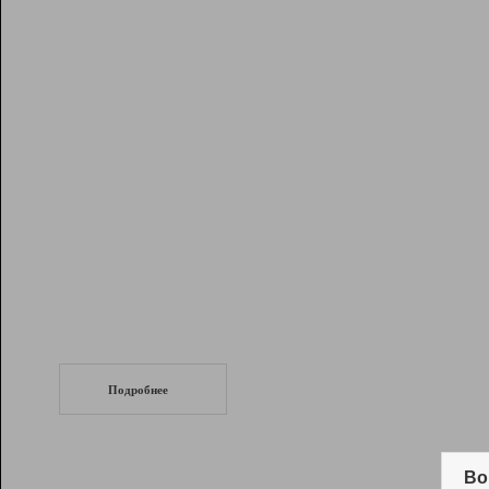
Рейтинг
Инструменты
Разработчикам
Партнерская
программа
Помощь
СеоТраф
Запустите
продвижение сайта
c LinkPad.
Подробнее
Вывод и удержание в ТОП10 выдачи
поисковых систем
Во