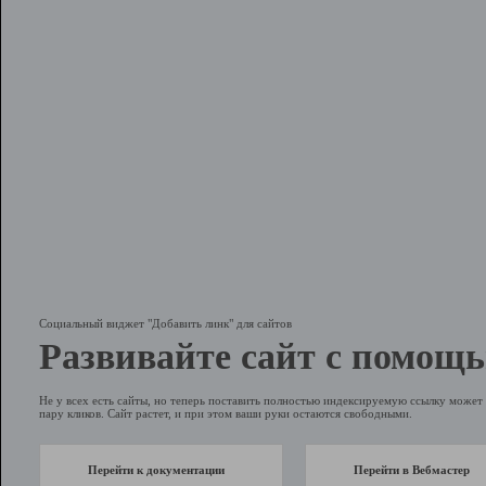
Социальный виджет "Добавить линк" для сайтов
Развивайте сайт с помощь
Не у всех есть сайты, но теперь поставить полностью индексируемую ссылку может 
пару кликов. Сайт растет, и при этом ваши руки остаются свободными.
Перейти к документации
Перейти в Вебмастер