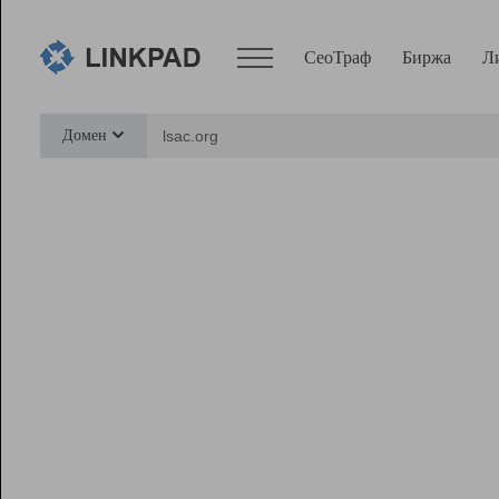
СеоТраф
Биржа
Л
Сервисы
Домен
СеоТраф
Монитор
Биржа
Pro
Линк+
Ресурсы
Вебмастер