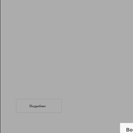
Рейтинг
Инструменты
Разработчикам
Партнерская
программа
Помощь
СеоТраф
Запустите
продвижение сайта
c LinkPad.
Подробнее
Вывод и удержание в ТОП10 выдачи
поисковых систем
Во