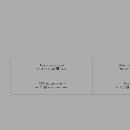
Премиум доступ
Монито
⃏
PRO от 1950
/ мес.
PRO от
СЕО продвижение
Бир
⃏
⃏
от 25
за запрос / мес.
от 0,2