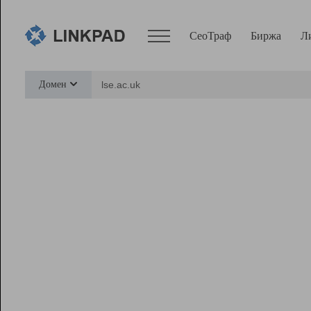
СеоТраф
Биржа
Л
Сервисы
Домен
СеоТраф
Монитор
Биржа
Pro
Линк+
Ресурсы
Вебмастер