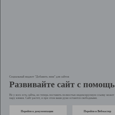
Социальный виджет "Добавить линк" для сайтов
Развивайте сайт с помощь
Не у всех есть сайты, но теперь поставить полностью индексируемую ссылку может 
пару кликов. Сайт растет, и при этом ваши руки остаются свободными.
Перейти к документации
Перейти в Вебмастер