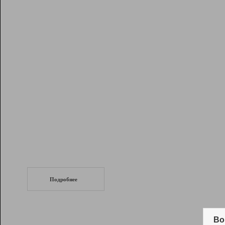
Рейтинг
Инструменты
Разработчикам
Партнерская
программа
Помощь
СеоТраф
Запустите
продвижение сайта
c LinkPad.
Подробнее
Вывод и удержание в ТОП10 выдачи
поисковых систем
Во