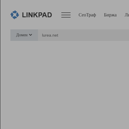
СеоТраф
Биржа
Л
Сервисы
Домен
СеоТраф
Монитор
Биржа
Pro
Линк+
Ресурсы
Вебмастер