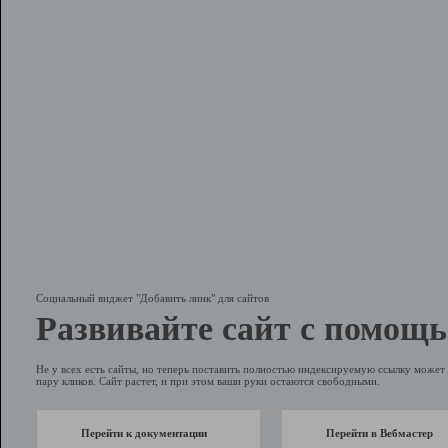
Социальный виджет "Добавить линк" для сайтов
Развивайте сайт с помощь
Не у всех есть сайты, но теперь поставить полностью индексируемую ссылку может 
пару кликов. Сайт растет, и при этом ваши руки остаются свободными.
Перейти к документации
Перейти в Вебмастер