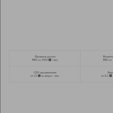
Премиум доступ
Монито
⃏
PRO от 1950
/ мес.
PRO от
СЕО продвижение
Бир
⃏
⃏
от 25
за запрос / мес.
от 0,2