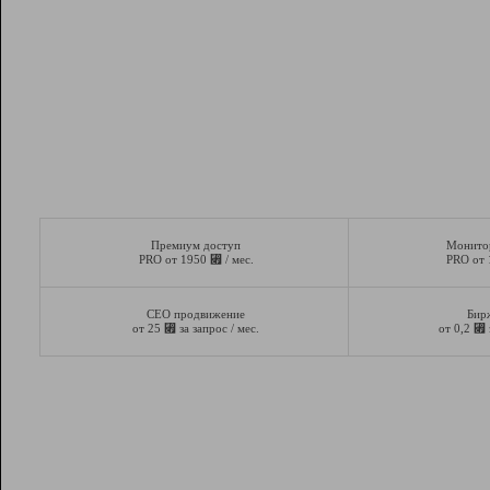
Премиум доступ
Монито
⃏
PRO от 1950
/ мес.
PRO от
СЕО продвижение
Бир
⃏
⃏
от 25
за запрос / мес.
от 0,2