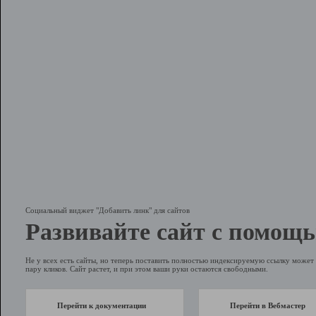
Социальный виджет "Добавить линк" для сайтов
Развивайте сайт с помощь
Не у всех есть сайты, но теперь поставить полностью индексируемую ссылку может 
пару кликов. Сайт растет, и при этом ваши руки остаются свободными.
Перейти к документации
Перейти в Вебмастер