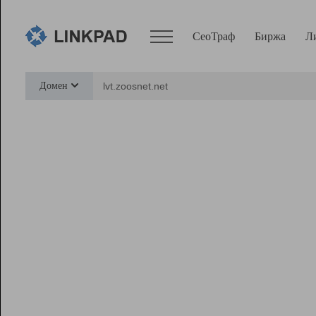
СеоТраф
Биржа
Л
Сервисы
Домен
СеоТраф
Монитор
Биржа
Pro
Линк+
Ресурсы
Вебмастер