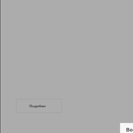
Рейтинг
Инструменты
Разработчикам
Партнерская
программа
Помощь
СеоТраф
Запустите
продвижение сайта
c LinkPad.
Подробнее
Вывод и удержание в ТОП10 выдачи
поисковых систем
Во