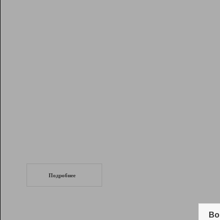
Рейтинг
Инструменты
Разработчикам
Партнерская
программа
Помощь
СеоТраф
Запустите
продвижение сайта
c LinkPad.
Подробнее
Вывод и удержание в ТОП10 выдачи
поисковых систем
Во