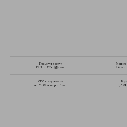
Премиум доступ
Монито
⃏
PRO от 1950
/ мес.
PRO от
СЕО продвижение
Бир
⃏
⃏
от 25
за запрос / мес.
от 0,2