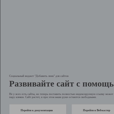
Социальный виджет "Добавить линк" для сайтов
Развивайте сайт с помощь
Не у всех есть сайты, но теперь поставить полностью индексируемую ссылку может 
пару кликов. Сайт растет, и при этом ваши руки остаются свободными.
Перейти к документации
Перейти в Вебмастер