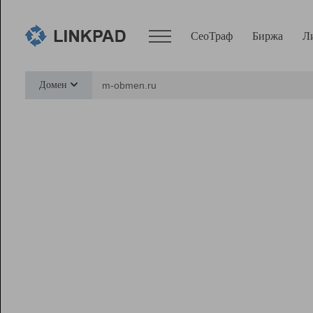
СеоТраф
Биржа
Л
Сервисы
Домен
СеоТраф
Монитор
Биржа
Pro
Линк+
Ресурсы
Вебмастер