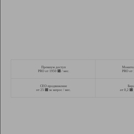
Премиум доступ
Монито
⃏
PRO от 1950
/ мес.
PRO от
СЕО продвижение
Бир
⃏
⃏
от 25
за запрос / мес.
от 0,2