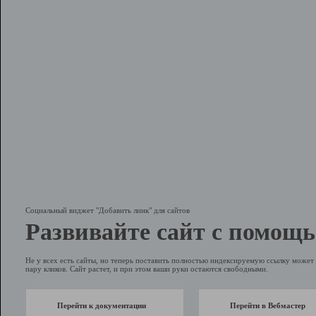
Социальный виджет "Добавить линк" для сайтов
Развивайте сайт с помощь
Не у всех есть сайты, но теперь поставить полностью индексируемую ссылку может 
пару кликов. Сайт растет, и при этом ваши руки остаются свободными.
Перейти к документации
Перейти в Вебмастер