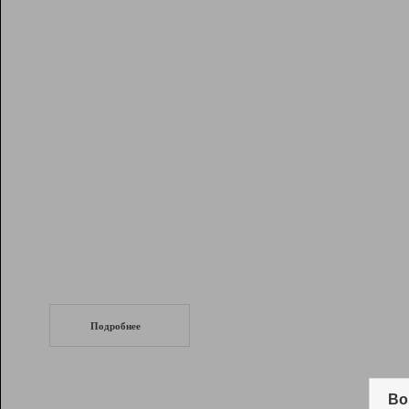
Рейтинг
Инструменты
Разработчикам
Партнерская
программа
Помощь
СеоТраф
Запустите
продвижение сайта
c LinkPad.
Подробнее
Вывод и удержание в ТОП10 выдачи
поисковых систем
Во