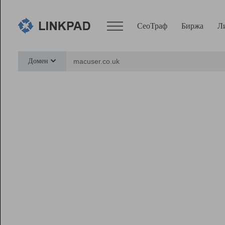
СеоТраф
Биржа
Л
Сервисы
Домен
СеоТраф
Монитор
Биржа
Pro
Линк+
Ресурсы
Вебмастер