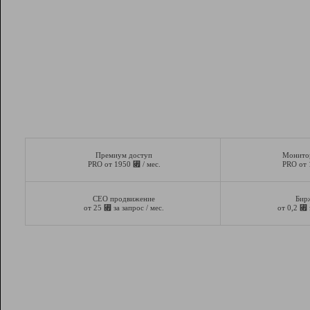
Премиум доступ
Монито
⃏
PRO от 1950
/ мес.
PRO от
СЕО продвижение
Бир
⃏
⃏
от 25
за запрос / мес.
от 0,2