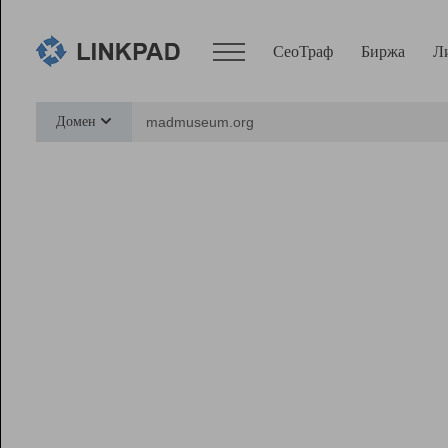
СеоТраф
Биржа
Л
Сервисы
Домен
СеоТраф
Монитор
Биржа
Pro
Линк+
Ресурсы
Вебмастер