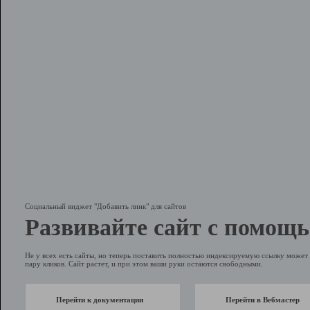
Социальный виджет "Добавить линк" для сайтов
Развивайте сайт с помощь
Не у всех есть сайты, но теперь поставить полностью индексируемую ссылку может 
пару кликов. Сайт растет, и при этом ваши руки остаются свободными.
Перейти к документации
Перейти в Вебмастер