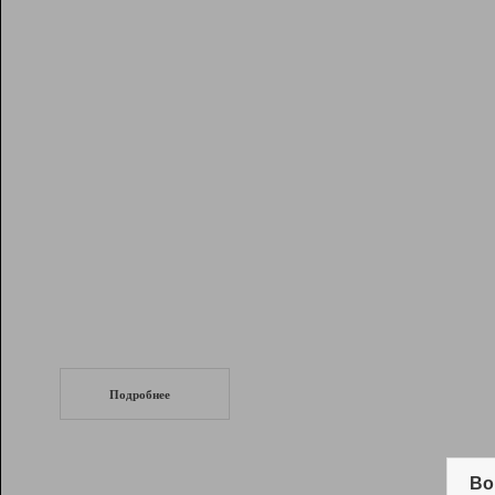
Рейтинг
Инструменты
Разработчикам
Партнерская
программа
Помощь
СеоТраф
Запустите
продвижение сайта
c LinkPad.
Подробнее
Вывод и удержание в ТОП10 выдачи
поисковых систем
Во