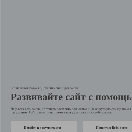
Социальный виджет "Добавить линк" для сайтов
Развивайте сайт с помощь
Не у всех есть сайты, но теперь поставить полностью индексируемую ссылку может 
пару кликов. Сайт растет, и при этом ваши руки остаются свободными.
Перейти к документации
Перейти в Вебмастер