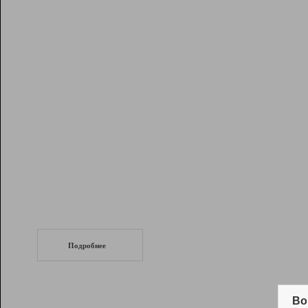
Рейтинг
Инструменты
Разработчикам
Партнерская
программа
Помощь
СеоТраф
Запустите
продвижение сайта
c LinkPad.
Подробнее
Вывод и удержание в ТОП10 выдачи
поисковых систем
Во