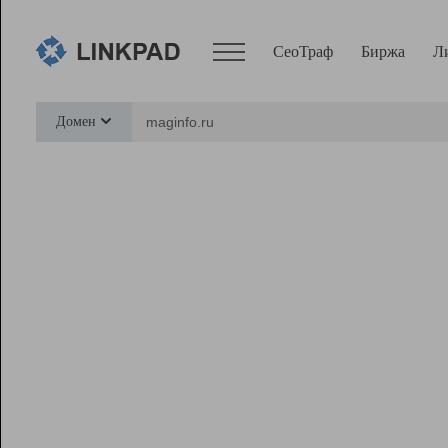
СеоТраф
Биржа
Л
Сервисы
Домен
СеоТраф
Монитор
Биржа
Pro
Линк+
Ресурсы
Вебмастер