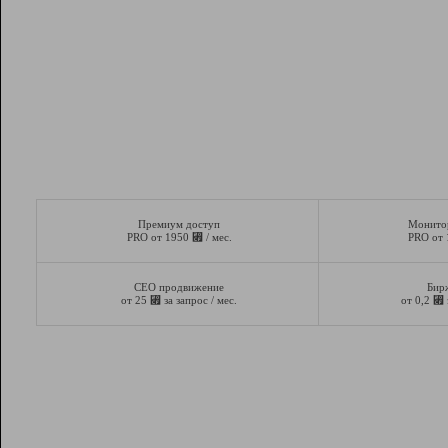
Премиум доступ
Монито
⃏
PRO от 1950
/ мес.
PRO от
СЕО продвижение
Бир
⃏
⃏
от 25
за запрос / мес.
от 0,2