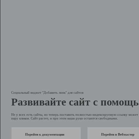
Социальный виджет "Добавить линк" для сайтов
Развивайте сайт с помощь
Не у всех есть сайты, но теперь поставить полностью индексируемую ссылку может 
пару кликов. Сайт растет, и при этом ваши руки остаются свободными.
Перейти к документации
Перейти в Вебмастер