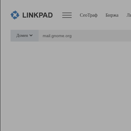
СеоТраф
Биржа
Л
Сервисы
Домен
СеоТраф
Монитор
Биржа
Pro
Линк+
Ресурсы
Вебмастер