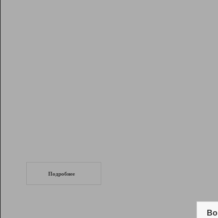
Рейтинг
Инструменты
Разработчикам
Партнерская
программа
Помощь
СеоТраф
Запустите
продвижение сайта
c LinkPad.
Подробнее
Вывод и удержание в ТОП10 выдачи
поисковых систем
Во