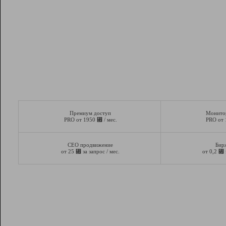
Премиум доступ
Монито
⃏
PRO от 1950
/ мес.
PRO от
СЕО продвижение
Бир
⃏
⃏
от 25
за запрос / мес.
от 0,2