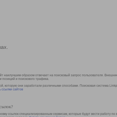
ах.
йт наилучшим образом отвечает на поисковый запрос пользователя. Внешние
и позиций и поискового трафика.
, которую они заработали различными способами. Поисковая система Linkpa
 ссылки сайтов
ссылок?
овку ссылок специализированным сервисам, которые будут вести работу по 