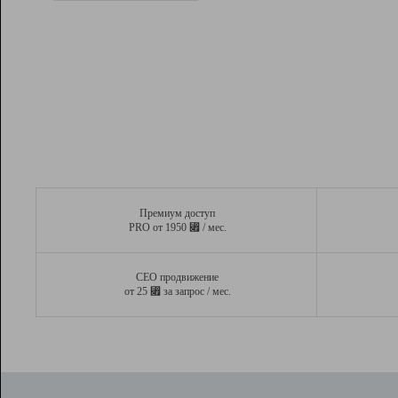
Рейтинг
Вывод и удержание в ТОП10 выдачи
поисковых систем
Инструменты
Разработчикам
Партнерская
программа
Помощь
Премиум доступ
⃏
PRO от 1950
/ мес.
СЕО продвижение
⃏
от 25
за запрос / мес.