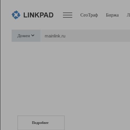
СеоТраф
Биржа
Л
Сервисы
Домен
СеоТраф
Монитор
Биржа
Pro
Линк+
СеоТраф
Запустите
продвижение сайта
c LinkPad.
Ресурсы
Вебмастер
Подробнее