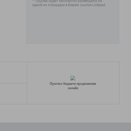
** ссылка будет бесплатно размещена на
одной из площадок в Бирже ссылок Linkpad
Прогноз бюджета продвижения
онлайн