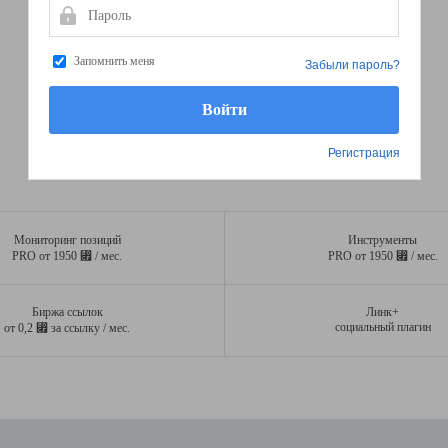
Пароль
Запомнить меня
Забыли пароль?
Регистрация
Мониторинг позиций
Инструменты
⃏
⃏
PRO от 1950
/ мес.
PRO от 1950
/ мес.
Биржа ссылок
Линк+
⃏
социальный плагин
от 0,2
за ссылку / мес.