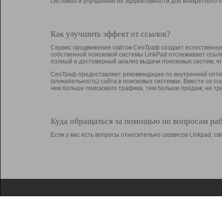
системах и улучшению их эффективности для конкретного п
Как улучшить эффект от ссылок?
Сервис продвижения сайтов СеоТраф создает естественную
собственной поисковой системы LinkPad отслеживает ссыл
полный и достоверный анализ выдачи поисковых систем, ч
СеоТраф предоставляет рекомендации по внутренней оптим
(кликабельность) сайта в поисковых системах. Вместе со с
чем больше поискового трафика, тем больше продаж, не 
Куда обращаться за помощью по вопросам ра
Если у вас есть вопросы относительно сервисов Linkpad, 
О Linkpad
Поддержка