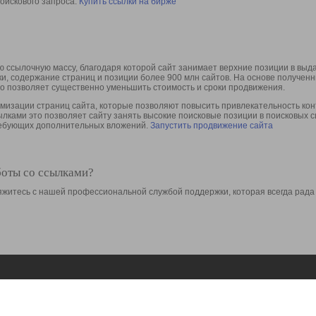
оискового запроса.
Купить ссылки на бирже
 ссылочную массу, благодаря которой сайт занимает верхние позиции в выд
ки, содержание страниц и позиции более 900 млн сайтов. На основе получе
то позволяет существенно уменьшить стоимость и сроки продвижения.
изации страниц сайта, которые позволяют повысить привлекательность конт
сылками это позволяет сайту занять высокие поисковые позиции в поисковых 
требующих дополнительных вложений.
Запустить продвижение сайта
боты со ссылками?
свяжитесь с нашей профессиональной службой поддержки, которая всегда рада
Ресурсы