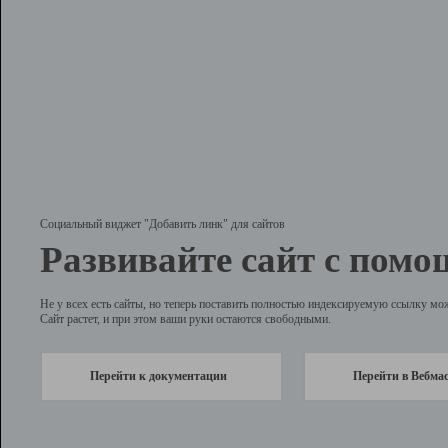
Социальный виджет "Добавить линк" для сайтов
Развивайте сайт с помо
Не у всех есть сайты, но теперь поставить полностью индексируемую ссылку мо
Сайт растет, и при этом ваши руки остаются свободными.
Перейти к документации
Перейти в Вебма