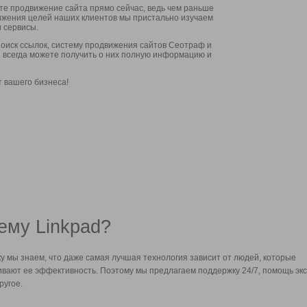
ите продвижение сайта прямо сейчас, ведь чем раньше
стижения целей наших клиентов мы пристально изучаем
 сервисы.
оиск ссылок, систему продвижения сайтов Сеотраф и
вы всегда можете получить о них полную информацию и
т вашего бизнеса!
ему Linkpad?
у мы знаем, что даже самая лучшая технология зависит от людей, которые
вают ее эффективность. Поэтому мы предлагаем поддержку 24/7, помощь экс
ругое.