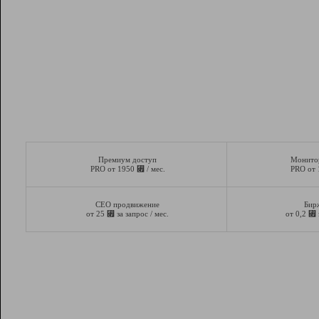
Премиум доступ
Монито
⃏
PRO от 1950
/ мес.
PRO от
СЕО продвижение
Бир
⃏
⃏
от 25
за запрос / мес.
от 0,2