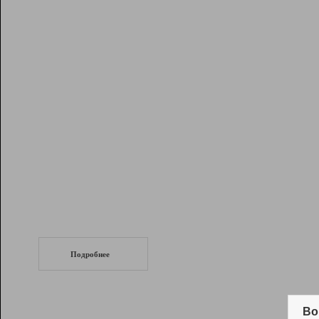
Рейтинг
Инструменты
Разработчикам
Партнерская
программа
Помощь
СеоТраф
Запустите
продвижение сайта
c LinkPad.
Подробнее
Вывод и удержание в ТОП10 выдачи
поисковых систем
Во