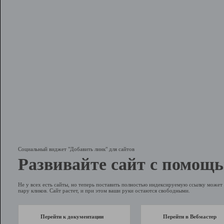
Социальный виджет "Добавить линк" для сайтов
Развивайте сайт с помощь
Не у всех есть сайты, но теперь поставить полностью индексируемую ссылку может 
пару кликов. Сайт растет, и при этом ваши руки остаются свободными.
Перейти к документации
Перейти в Вебмастер