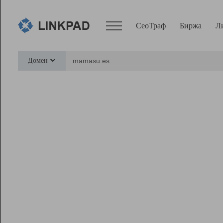
СеоТраф
Биржа
Л
Сервисы
Домен
СеоТраф
Монитор
Биржа
Pro
Линк+
Ресурсы
Вебмастер