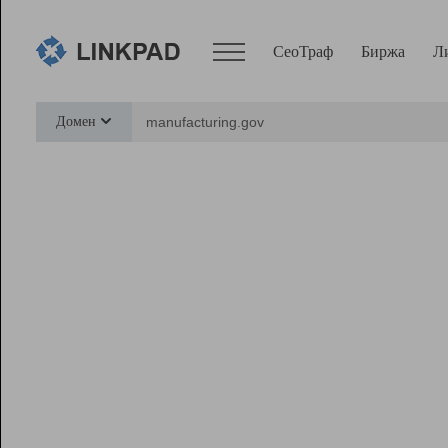
СеоТраф
Биржа
Л
Сервисы
Домен
СеоТраф
Монитор
Биржа
Pro
Линк+
Ресурсы
Вебмастер