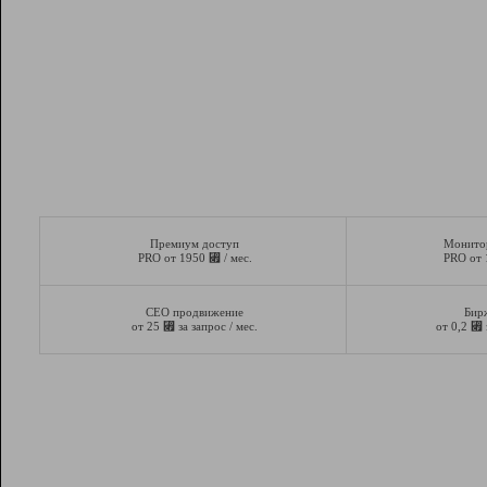
Премиум доступ
Монито
⃏
PRO от 1950
/ мес.
PRO от
СЕО продвижение
Бир
⃏
⃏
от 25
за запрос / мес.
от 0,2