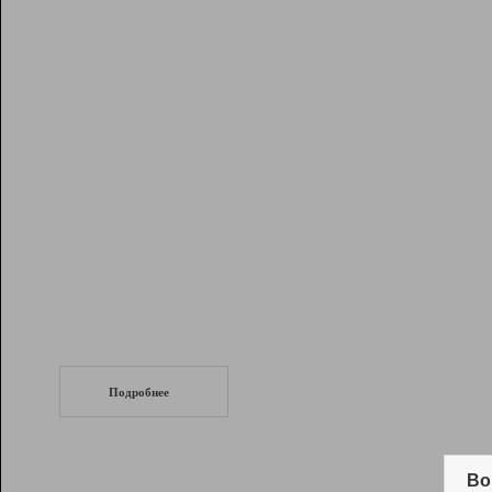
Рейтинг
Инструменты
Разработчикам
Партнерская
программа
Помощь
СеоТраф
Запустите
продвижение сайта
c LinkPad.
Подробнее
Вывод и удержание в ТОП10 выдачи
поисковых систем
Во