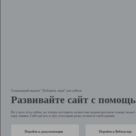
Социальный виджет "Добавить линк" для сайтов
Развивайте сайт с помощь
Не у всех есть сайты, но теперь поставить полностью индексируемую ссылку может 
пару кликов. Сайт растет, и при этом ваши руки остаются свободными.
Перейти к документации
Перейти в Вебмастер