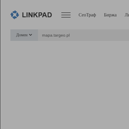
СеоТраф
Биржа
Л
Сервисы
Домен
СеоТраф
Монитор
Биржа
Pro
Линк+
Ресурсы
Вебмастер