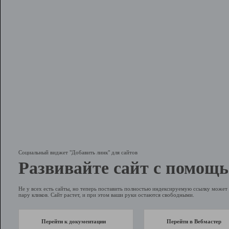
Социальный виджет "Добавить линк" для сайтов
Развивайте сайт с помощь
Не у всех есть сайты, но теперь поставить полностью индексируемую ссылку может 
пару кликов. Сайт растет, и при этом ваши руки остаются свободными.
Перейти к документации
Перейти в Вебмастер