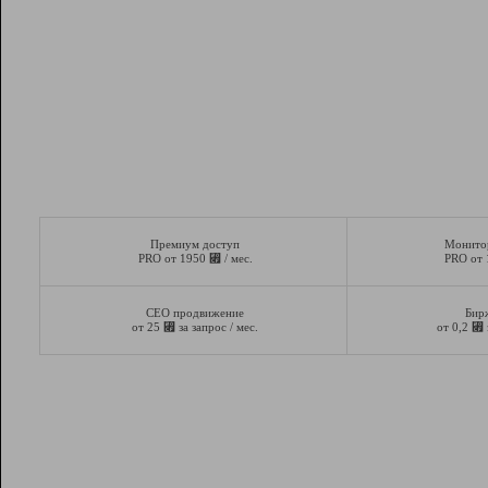
Премиум доступ
Монито
⃏
PRO от 1950
/ мес.
PRO от
СЕО продвижение
Бир
⃏
⃏
от 25
за запрос / мес.
от 0,2