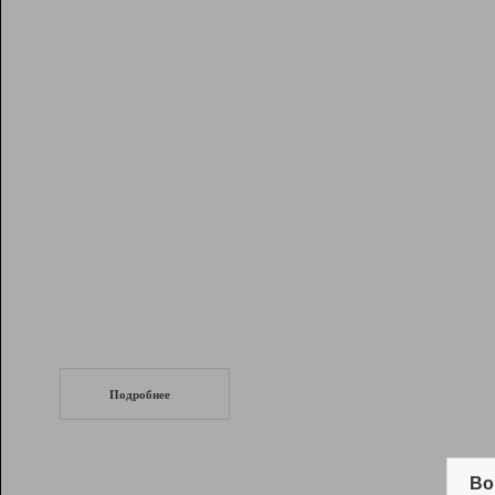
Рейтинг
Инструменты
Разработчикам
Партнерская
программа
Помощь
СеоТраф
Запустите
продвижение сайта
c LinkPad.
Подробнее
Вывод и удержание в ТОП10 выдачи
поисковых систем
Во