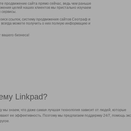
ите продвижение сайта прямо сейчас, ведь чем раньше
стижения целей наших клиентов мы пристально изучаем
 сервисы.
оиск ссылок, систему продвижения сайтов Сеотраф и
вы всегда можете получить о них полную информацию и
т вашего бизнеса!
ему Linkpad?
у мы знаем, что даже самая лучшая технология зависит от людей, которые
вают ее эффективность. Поэтому мы предлагаем поддержку 24/7, помощь экс
ругое.