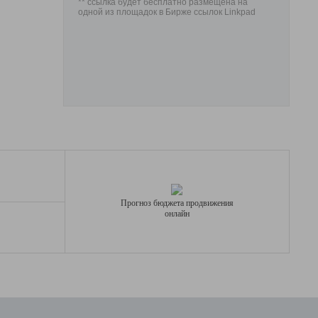
** ссылка будет бесплатно размещена на
одной из площадок в Бирже ссылок Linkpad
Прогноз бюджета продвижения
онлайн