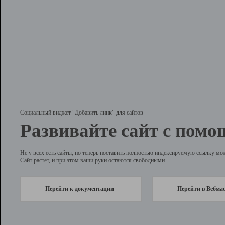
Социальный виджет "Добавить линк" для сайтов
Развивайте сайт с помо
Не у всех есть сайты, но теперь поставить полностью индексируемую ссылку мо
Сайт растет, и при этом ваши руки остаются свободными.
Перейти к документации
Перейти в Вебма