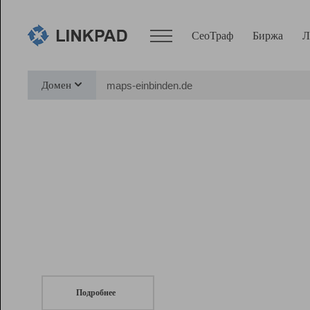
СеоТраф
Биржа
Л
Сервисы
Домен
СеоТраф
Монитор
Биржа
Pro
Линк+
СеоТраф
Запустите
продвижение сайта
c LinkPad.
Ресурсы
Вебмастер
Подробнее