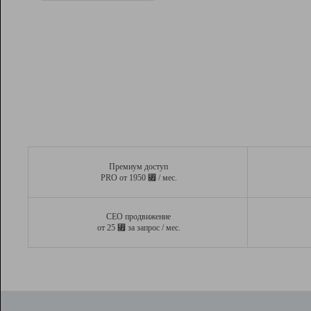
Рейтинг
Вывод и удержание в ТОП10 выдачи
поисковых систем
Инструменты
Разработчикам
Партнерская
программа
Помощь
Премиум доступ
⃏
PRO от 1950
/ мес.
СЕО продвижение
⃏
от 25
за запрос / мес.