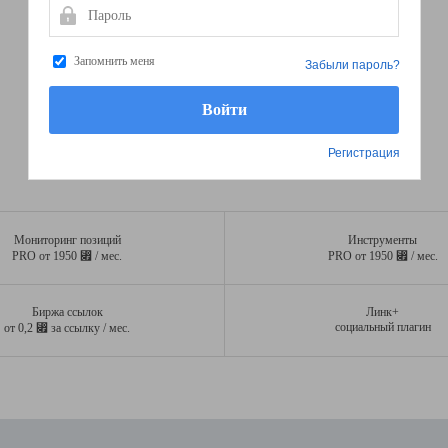
Пароль
Запомнить меня
Забыли пароль?
Регистрация
Мониторинг позиций
Инструменты
⃏
⃏
PRO от 1950
/ мес.
PRO от 1950
/ мес.
Биржа ссылок
Линк+
⃏
социальный плагин
от 0,2
за ссылку / мес.