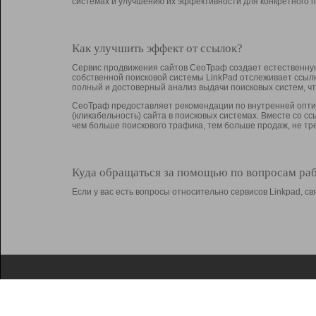
системах и улучшению их эффективности для конкретного п
Как улучшить эффект от ссылок?
Сервис продвижения сайтов СеоТраф создает естественную
собственной поисковой системы LinkPad отслеживает ссыл
полный и достоверный анализ выдачи поисковых систем, ч
СеоТраф предоставляет рекомендации по внутренней оптим
(кликабельность) сайта в поисковых системах. Вместе со с
чем больше поискового трафика, тем больше продаж, не 
Куда обращаться за помощью по вопросам ра
Если у вас есть вопросы относительно сервисов Linkpad, 
О Linkpad
Поддержка