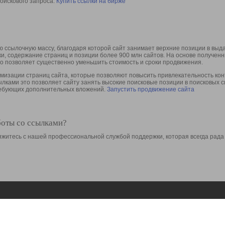
оискового запроса.
Купить ссылки на бирже
 ссылочную массу, благодаря которой сайт занимает верхние позиции в выд
ки, содержание страниц и позиции более 900 млн сайтов. На основе получе
то позволяет существенно уменьшить стоимость и сроки продвижения.
изации страниц сайта, которые позволяют повысить привлекательность конт
сылками это позволяет сайту занять высокие поисковые позиции в поисковых 
требующих дополнительных вложений.
Запустить продвижение сайта
боты со ссылками?
свяжитесь с нашей профессиональной службой поддержки, которая всегда рада
Ресурсы