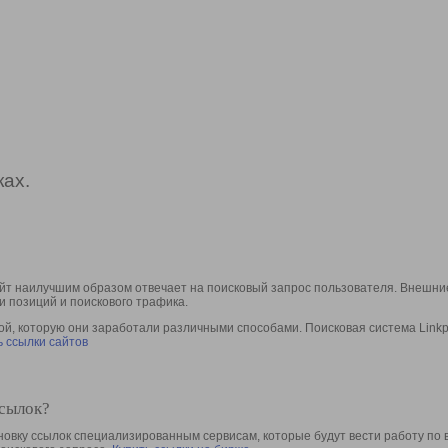
ах.
йт наилучшим образом отвечает на поисковый запрос пользователя. Внешние
и позиций и поискового трафика.
, которую они заработали различными способами. Поисковая система Linkpa
 ссылки сайтов
ссылок?
овку ссылок специализированным сервисам, которые будут вести работу по 