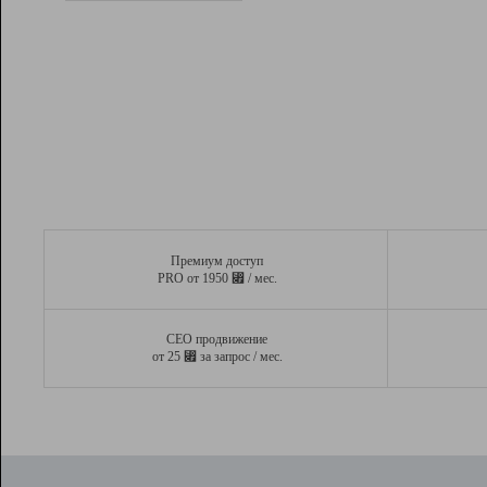
Рейтинг
Вывод и удержание в ТОП10 выдачи
поисковых систем
Инструменты
Разработчикам
Партнерская
программа
Помощь
Премиум доступ
⃏
PRO от 1950
/ мес.
СЕО продвижение
⃏
от 25
за запрос / мес.