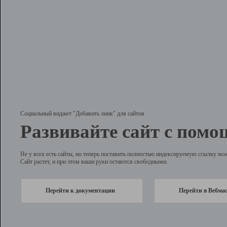
Социальный виджет "Добавить линк" для сайтов
Развивайте сайт с помо
Не у всех есть сайты, но теперь поставить полностью индексируемую ссылку мо
Сайт растет, и при этом ваши руки остаются свободными.
Перейти к документации
Перейти в Вебма