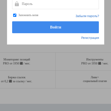
Пароль
Запомнить меня
Забыли пароль?
Регистрация
Мониторинг позиций
Инструменты
⃏
⃏
PRO от 1950
/ мес.
PRO от 1950
/ мес.
Биржа ссылок
Линк+
⃏
социальный плагин
от 0,2
за ссылку / мес.