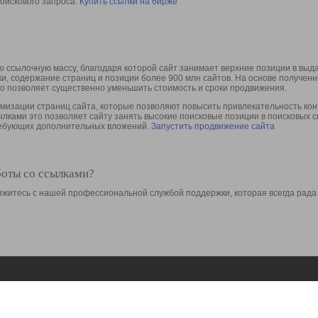
оискового запроса.
Купить ссылки на бирже
 ссылочную массу, благодаря которой сайт занимает верхние позиции в выд
ки, содержание страниц и позиции более 900 млн сайтов. На основе получе
то позволяет существенно уменьшить стоимость и сроки продвижения.
изации страниц сайта, которые позволяют повысить привлекательность конт
сылками это позволяет сайту занять высокие поисковые позиции в поисковых 
требующих дополнительных вложений.
Запустить продвижение сайта
боты со ссылками?
свяжитесь с нашей профессиональной службой поддержки, которая всегда рада
Ресурсы