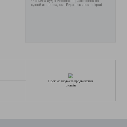
** ссылка будет бесплатно размещена на
одной из площадок в Бирже ссылок Linkpad
Прогноз бюджета продвижения
онлайн