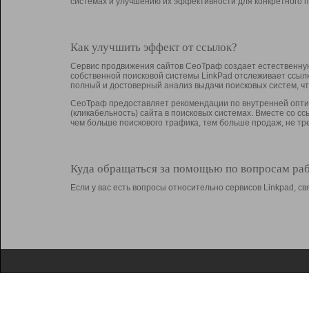
системах и улучшению их эффективности для конкретного п
Как улучшить эффект от ссылок?
Сервис продвижения сайтов СеоТраф создает естественную
собственной поисковой системы LinkPad отслеживает ссыл
полный и достоверный анализ выдачи поисковых систем, ч
СеоТраф предоставляет рекомендации по внутренней оптим
(кликабельность) сайта в поисковых системах. Вместе со с
чем больше поискового трафика, тем больше продаж, не 
Куда обращаться за помощью по вопросам ра
Если у вас есть вопросы относительно сервисов Linkpad, 
О Linkpad
Поддержка