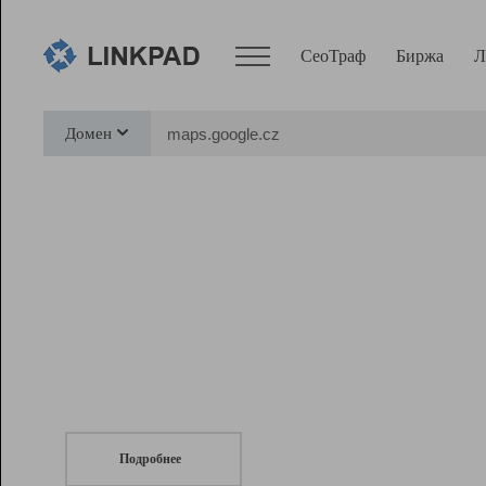
СеоТраф
Биржа
Л
Сервисы
Домен
СеоТраф
Монитор
Биржа
Pro
Линк+
СеоТраф
Запустите
продвижение сайта
c LinkPad.
Ресурсы
Вебмастер
Подробнее