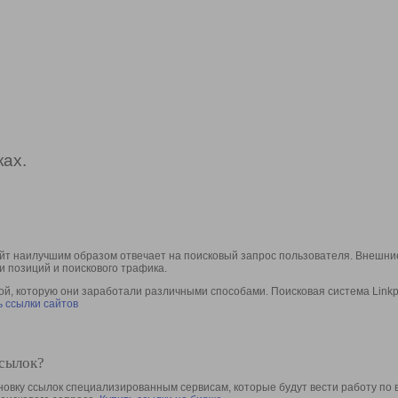
ах.
йт наилучшим образом отвечает на поисковый запрос пользователя. Внешние
и позиций и поискового трафика.
, которую они заработали различными способами. Поисковая система Linkpa
 ссылки сайтов
ссылок?
овку ссылок специализированным сервисам, которые будут вести работу по 