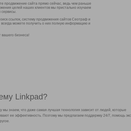
ите продвижение сайта прямо сейчас, ведь чем раньше
стижения целей наших клиентов мы пристально изучаем
 сервисы.
оиск ссылок, систему продвижения сайтов Сеотраф и
вы всегда можете получить о них полную информацию и
т вашего бизнеса!
ему Linkpad?
у мы знаем, что даже самая лучшая технология зависит от людей, которые
вают ее эффективность. Поэтому мы предлагаем поддержку 24/7, помощь экс
ругое.