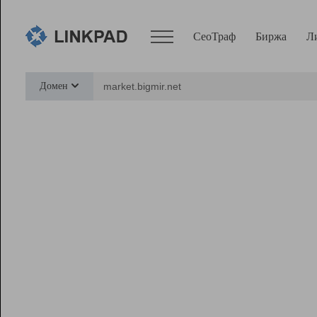
СеоТраф
Биржа
Л
Сервисы
Домен
СеоТраф
Монитор
Биржа
Pro
Линк+
Ресурсы
Вебмастер