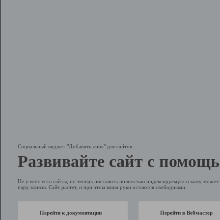
Социальный виджет "Добавить линк" для сайтов
Развивайте сайт с помощь
Не у всех есть сайты, но теперь поставить полностью индексируемую ссылку может 
пару кликов. Сайт растет, и при этом ваши руки остаются свободными.
Перейти к документации
Перейти в Вебмастер