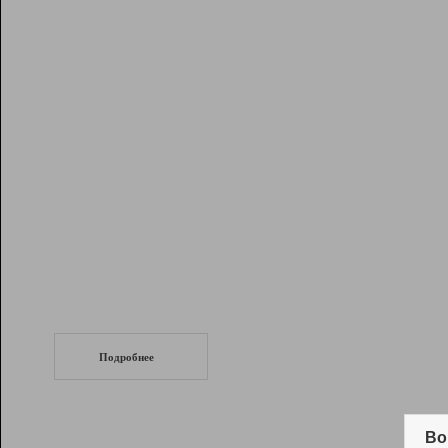
Рейтинг
Инструменты
Разработчикам
Партнерская
программа
Помощь
СеоТраф
Запустите
продвижение сайта
c LinkPad.
Подробнее
Вывод и удержание в ТОП10 выдачи
поисковых систем
Во