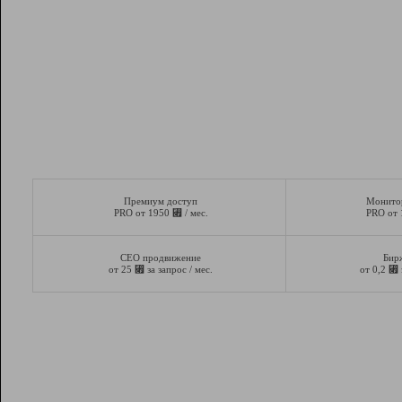
Премиум доступ
Монито
⃏
PRO от 1950
/ мес.
PRO от
СЕО продвижение
Бир
⃏
⃏
от 25
за запрос / мес.
от 0,2