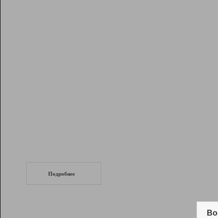
Рейтинг
Инструменты
Разработчикам
Партнерская
программа
Помощь
СеоТраф
Запустите
продвижение сайта
c LinkPad.
Подробнее
Вывод и удержание в ТОП10 выдачи
поисковых систем
Во