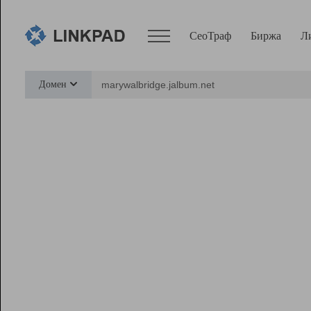
СеоТраф
Биржа
Л
Сервисы
Домен
СеоТраф
Монитор
Биржа
Pro
Линк+
Ресурсы
Вебмастер