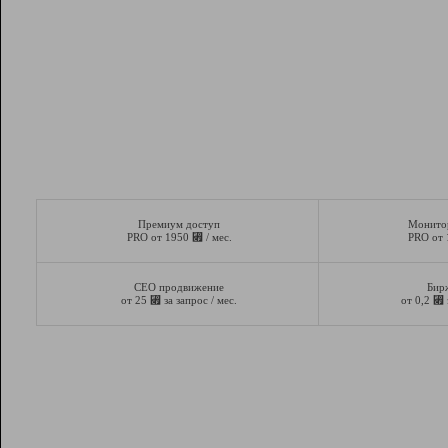
Премиум доступ
Монито
⃏
PRO от 1950
/ мес.
PRO от
СЕО продвижение
Бир
⃏
⃏
от 25
за запрос / мес.
от 0,2