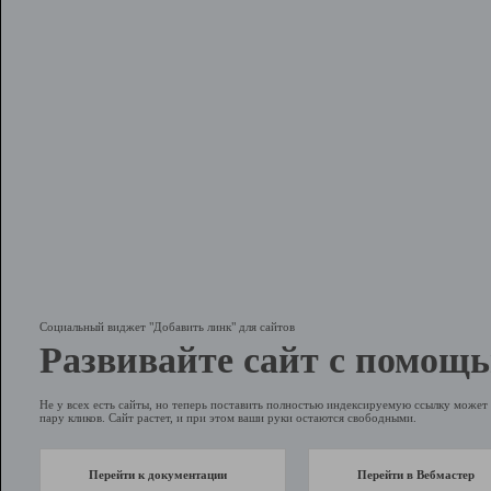
Социальный виджет "Добавить линк" для сайтов
Развивайте сайт с помощь
Не у всех есть сайты, но теперь поставить полностью индексируемую ссылку может 
пару кликов. Сайт растет, и при этом ваши руки остаются свободными.
Перейти к документации
Перейти в Вебмастер