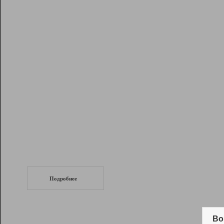
Рейтинг
Инструменты
Разработчикам
Партнерская
программа
Помощь
СеоТраф
Запустите
продвижение сайта
c LinkPad.
Подробнее
Вывод и удержание в ТОП10 выдачи
поисковых систем
Во