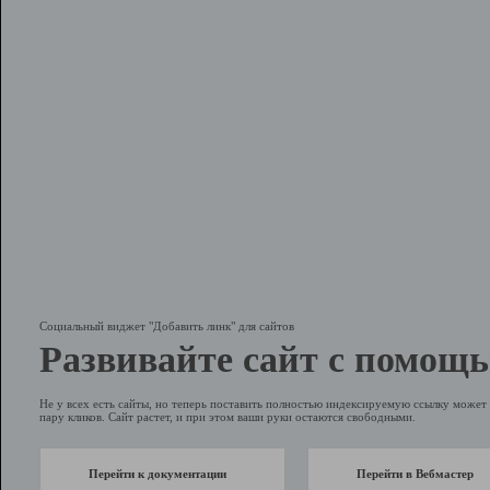
Социальный виджет "Добавить линк" для сайтов
Развивайте сайт с помощь
Не у всех есть сайты, но теперь поставить полностью индексируемую ссылку может 
пару кликов. Сайт растет, и при этом ваши руки остаются свободными.
Перейти к документации
Перейти в Вебмастер