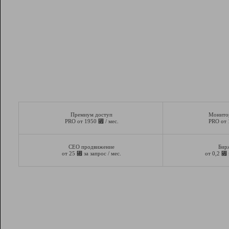
Премиум доступ
Монито
⃏
PRO от 1950
/ мес.
PRO от
СЕО продвижение
Бир
⃏
⃏
от 25
за запрос / мес.
от 0,2