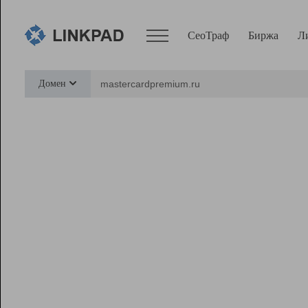
СеоТраф
Биржа
Л
Сервисы
Домен
СеоТраф
Монитор
Биржа
Pro
Линк+
Ресурсы
Вебмастер