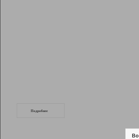
Рейтинг
Инструменты
Разработчикам
Партнерская
программа
Помощь
СеоТраф
Запустите
продвижение сайта
c LinkPad.
Подробнее
Вывод и удержание в ТОП10 выдачи
поисковых систем
Во