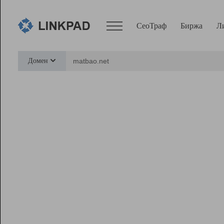
СеоТраф
Биржа
Л
Сервисы
Домен
СеоТраф
Монитор
Биржа
Pro
Линк+
Ресурсы
Вебмастер