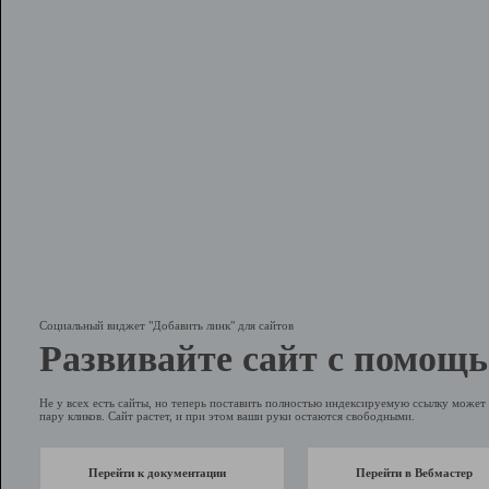
Социальный виджет "Добавить линк" для сайтов
Развивайте сайт с помощь
Не у всех есть сайты, но теперь поставить полностью индексируемую ссылку может 
пару кликов. Сайт растет, и при этом ваши руки остаются свободными.
Перейти к документации
Перейти в Вебмастер