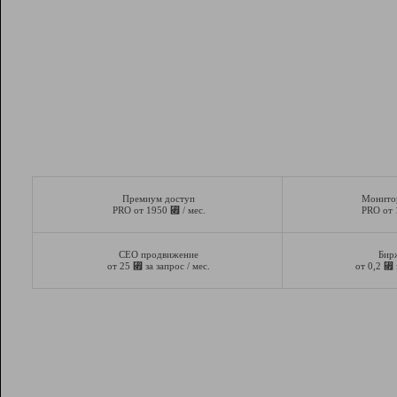
Премиум доступ
Монито
⃏
PRO от 1950
/ мес.
PRO от
СЕО продвижение
Бир
⃏
⃏
от 25
за запрос / мес.
от 0,2