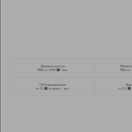
Премиум доступ
Монито
⃏
PRO от 1950
/ мес.
PRO от
СЕО продвижение
Бир
⃏
⃏
от 25
за запрос / мес.
от 0,2