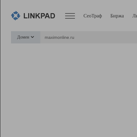
СеоТраф
Биржа
Л
Сервисы
Домен
СеоТраф
Монитор
Биржа
Pro
Линк+
Ресурсы
Вебмастер