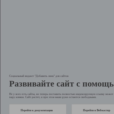
Социальный виджет "Добавить линк" для сайтов
Развивайте сайт с помощь
Не у всех есть сайты, но теперь поставить полностью индексируемую ссылку может 
пару кликов. Сайт растет, и при этом ваши руки остаются свободными.
Перейти к документации
Перейти в Вебмастер