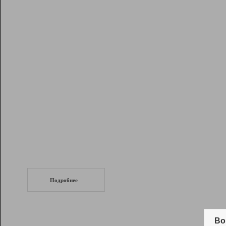
Рейтинг
Инструменты
Разработчикам
Партнерская
программа
Помощь
СеоТраф
Запустите
продвижение сайта
c LinkPad.
Подробнее
Вывод и удержание в ТОП10 выдачи
поисковых систем
Во