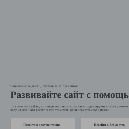
Социальный виджет "Добавить линк" для сайтов
Развивайте сайт с помощь
Не у всех есть сайты, но теперь поставить полностью индексируемую ссылку может 
пару кликов. Сайт растет, и при этом ваши руки остаются свободными.
Перейти к документации
Перейти в Вебмастер