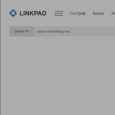
СеоТраф
Биржа
Л
Сервисы
Домен
СеоТраф
Монитор
Биржа
Pro
Линк+
Ресурсы
Вебмастер