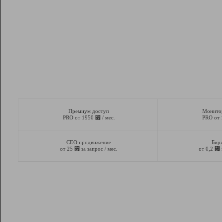
Премиум доступ
Монито
⃏
PRO от 1950
/ мес.
PRO от
СЕО продвижение
Бир
⃏
⃏
от 25
за запрос / мес.
от 0,2