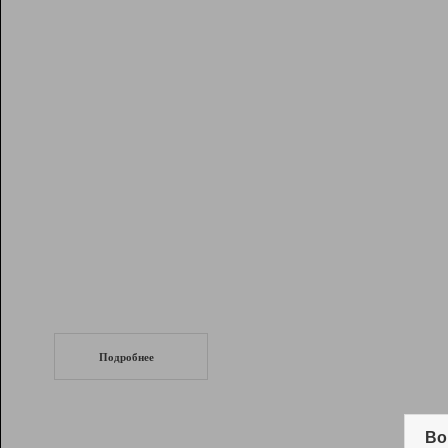
Рейтинг
Инструменты
Разработчикам
Партнерская
программа
Помощь
СеоТраф
Запустите
продвижение сайта
c LinkPad.
Подробнее
Вывод и удержание в ТОП10 выдачи
поисковых систем
Во