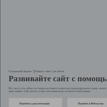
Социальный виджет "Добавить линк" для сайтов
Развивайте сайт с помощь
Не у всех есть сайты, но теперь поставить полностью индексируемую ссылку может 
пару кликов. Сайт растет, и при этом ваши руки остаются свободными.
Перейти к документации
Перейти в Вебмастер