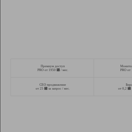
Премиум доступ
Монито
⃏
PRO от 1950
/ мес.
PRO от
СЕО продвижение
Бир
⃏
⃏
от 25
за запрос / мес.
от 0,2