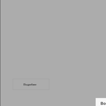
Рейтинг
Инструменты
Разработчикам
Партнерская
программа
Помощь
СеоТраф
Запустите
продвижение сайта
c LinkPad.
Подробнее
Вывод и удержание в ТОП10 выдачи
поисковых систем
Во