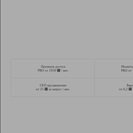
Премиум доступ
Монито
⃏
PRO от 1950
/ мес.
PRO от
СЕО продвижение
Бир
⃏
⃏
от 25
за запрос / мес.
от 0,2