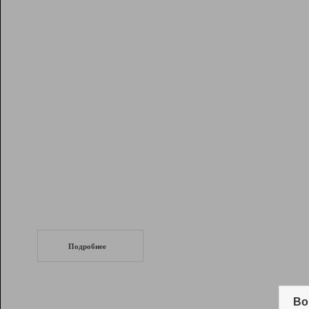
Рейтинг
Инструменты
Разработчикам
Партнерская
программа
Помощь
СеоТраф
Запустите
продвижение сайта
c LinkPad.
Подробнее
Вывод и удержание в ТОП10 выдачи
поисковых систем
Во