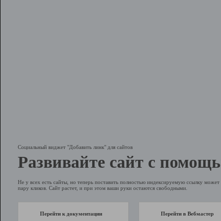
Социальный виджет "Добавить линк" для сайтов
Развивайте сайт с помощь
Не у всех есть сайты, но теперь поставить полностью индексируемую ссылку может 
пару кликов. Сайт растет, и при этом ваши руки остаются свободными.
Перейти к документации
Перейти в Вебмастер