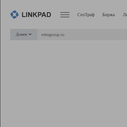
СеоТраф
Биржа
Л
Сервисы
Домен
СеоТраф
Монитор
Биржа
Pro
Линк+
Ресурсы
Вебмастер