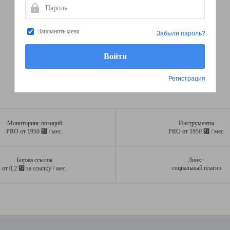
Пароль
Запомнить меня
Забыли пароль?
Регистрация
Мониторинг позиций
Инструменты
⃏
⃏
PRO от 1950
/ мес.
PRO от 1950
/ мес.
Биржа ссылок
Линк+
⃏
социальный плагин
от 0,2
за ссылку / мес.