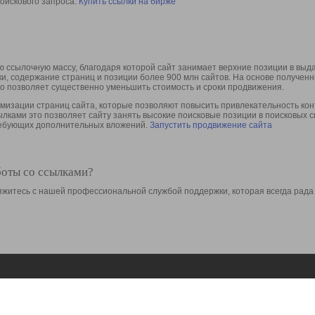
оискового запроса.
Купить ссылки на бирже
 ссылочную массу, благодаря которой сайт занимает верхние позиции в выд
ки, содержание страниц и позиции более 900 млн сайтов. На основе получе
то позволяет существенно уменьшить стоимость и сроки продвижения.
изации страниц сайта, которые позволяют повысить привлекательность конт
сылками это позволяет сайту занять высокие поисковые позиции в поисковых 
требующих дополнительных вложений.
Запустить продвижение сайта
боты со ссылками?
свяжитесь с нашей профессиональной службой поддержки, которая всегда рада
Ресурсы