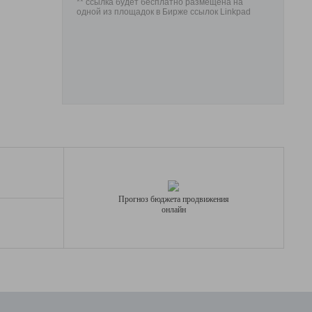
** ссылка будет бесплатно размещена на
одной из площадок в Бирже ссылок Linkpad
Прогноз бюджета продвижения
онлайн