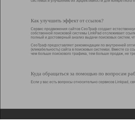
системах и улучшению их эффективности для конкретного п
Как улучшить эффект от ссылок?
Сервис продвижения сайтов СеоТраф создает естественную
собственной поисковой системы LinkPad отслеживает ссыл
полный и достоверный анализ выдачи поисковых систем, ч
СеоТраф предоставляет рекомендации по внутренней оптим
(кликабельность) сайта в поисковых системах. Вместе со с
чем больше поискового трафика, тем больше продаж, не 
Куда обращаться за помощью по вопросам ра
Если у вас есть вопросы относительно сервисов Linkpad, 
О Linkpad
Поддержка