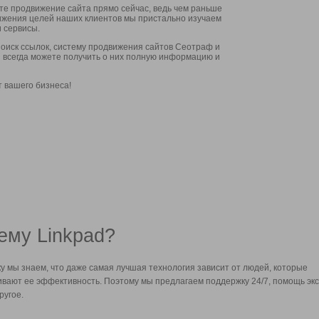
ите продвижение сайта прямо сейчас, ведь чем раньше
стижения целей наших клиентов мы пристально изучаем
 сервисы.
оиск ссылок, систему продвижения сайтов Сеотраф и
вы всегда можете получить о них полную информацию и
т вашего бизнеса!
ему Linkpad?
у мы знаем, что даже самая лучшая технология зависит от людей, которые
вают ее эффективность. Поэтому мы предлагаем поддержку 24/7, помощь экс
ругое.