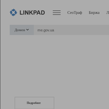
СеоТраф
Биржа
Л
Сервисы
Домен
СеоТраф
Монитор
Биржа
Pro
Линк+
СеоТраф
Запустите
продвижение сайта
c LinkPad.
Ресурсы
Вебмастер
Подробнее