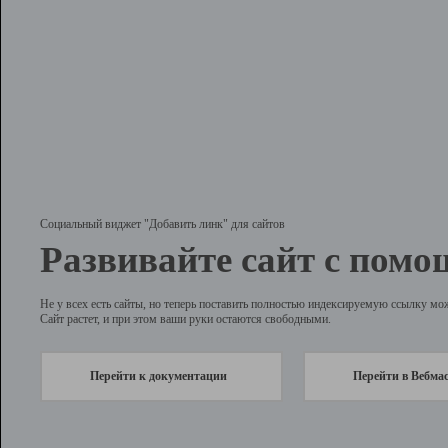
Социальный виджет "Добавить линк" для сайтов
Развивайте сайт с помо
Не у всех есть сайты, но теперь поставить полностью индексируемую ссылку мо
Сайт растет, и при этом ваши руки остаются свободными.
Перейти к документации
Перейти в Вебма