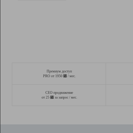
Рейтинг
Вывод и удержание в ТОП10 выдачи
поисковых систем
Инструменты
Разработчикам
Партнерская
программа
Помощь
Премиум доступ
⃏
PRO от 1950
/ мес.
СЕО продвижение
⃏
от 25
за запрос / мес.