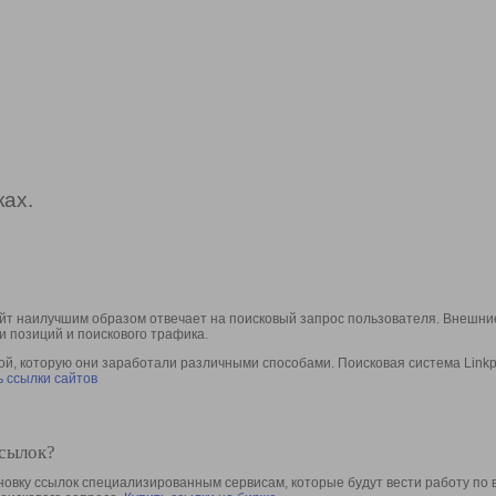
ах.
йт наилучшим образом отвечает на поисковый запрос пользователя. Внешние
и позиций и поискового трафика.
, которую они заработали различными способами. Поисковая система Linkpa
 ссылки сайтов
ссылок?
овку ссылок специализированным сервисам, которые будут вести работу по 