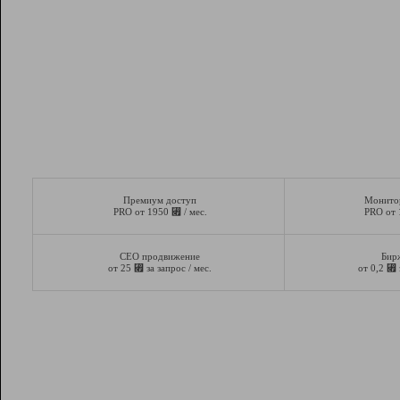
Премиум доступ
Монито
⃏
PRO от 1950
/ мес.
PRO от
СЕО продвижение
Бир
⃏
⃏
от 25
за запрос / мес.
от 0,2