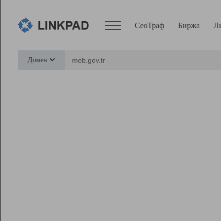
СеоТраф
Биржа
Л
Сервисы
Домен
СеоТраф
Монитор
Биржа
Pro
Линк+
Ресурсы
Вебмастер