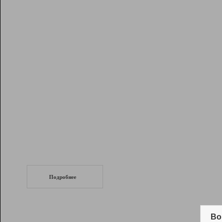
Рейтинг
Инструменты
Разработчикам
Партнерская
программа
Помощь
СеоТраф
Запустите
продвижение сайта
c LinkPad.
Подробнее
Вывод и удержание в ТОП10 выдачи
поисковых систем
Во