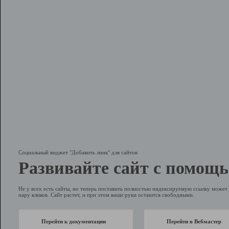
Социальный виджет "Добавить линк" для сайтов
Развивайте сайт с помощь
Не у всех есть сайты, но теперь поставить полностью индексируемую ссылку может 
пару кликов. Сайт растет, и при этом ваши руки остаются свободными.
Перейти к документации
Перейти в Вебмастер