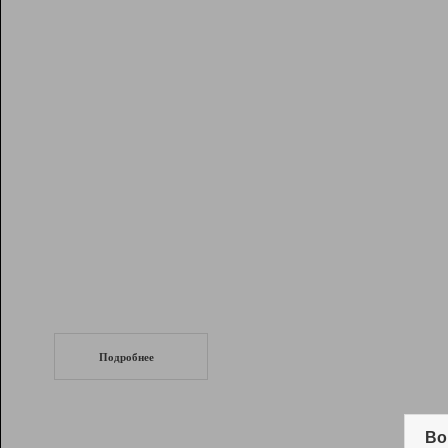
Рейтинг
Инструменты
Разработчикам
Партнерская
программа
Помощь
СеоТраф
Запустите
продвижение сайта
c LinkPad.
Подробнее
Вывод и удержание в ТОП10 выдачи
поисковых систем
Во