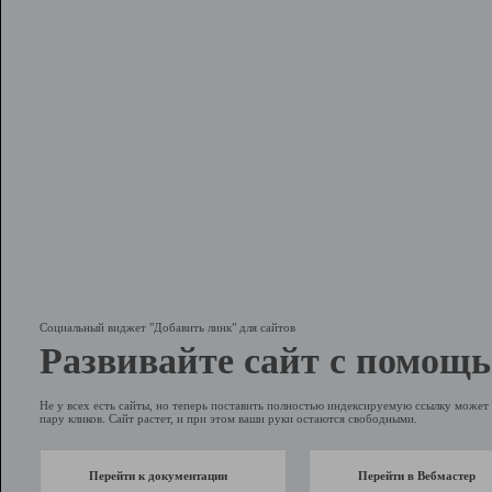
Социальный виджет "Добавить линк" для сайтов
Развивайте сайт с помощь
Не у всех есть сайты, но теперь поставить полностью индексируемую ссылку может 
пару кликов. Сайт растет, и при этом ваши руки остаются свободными.
Перейти к документации
Перейти в Вебмастер