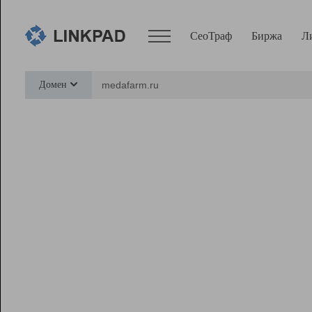
СеоТраф
Биржа
Л
Сервисы
Домен
СеоТраф
Монитор
Биржа
Pro
Линк+
Ресурсы
Вебмастер