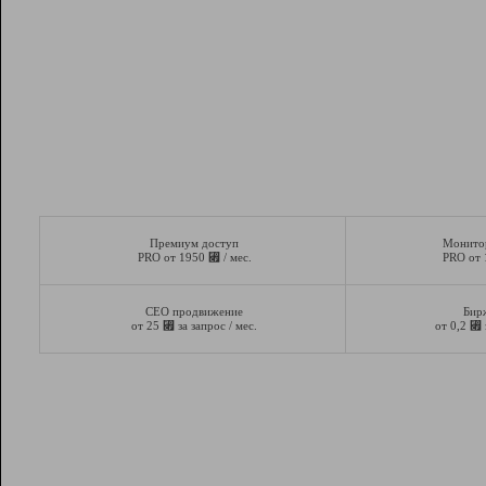
Премиум доступ
Монито
⃏
PRO от 1950
/ мес.
PRO от
СЕО продвижение
Бир
⃏
⃏
от 25
за запрос / мес.
от 0,2