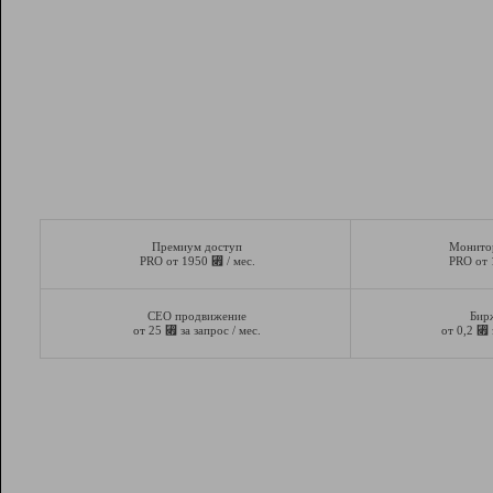
Премиум доступ
Монито
⃏
PRO от 1950
/ мес.
PRO от
СЕО продвижение
Бир
⃏
⃏
от 25
за запрос / мес.
от 0,2