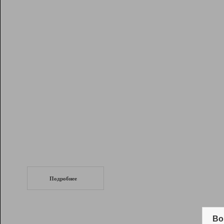
Рейтинг
Инструменты
Разработчикам
Партнерская
программа
Помощь
СеоТраф
Запустите
продвижение сайта
c LinkPad.
Подробнее
Вывод и удержание в ТОП10 выдачи
поисковых систем
Во