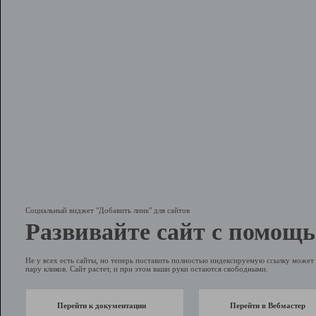
Социальный виджет "Добавить линк" для сайтов
Развивайте сайт с помощь
Не у всех есть сайты, но теперь поставить полностью индексируемую ссылку может 
пару кликов. Сайт растет, и при этом ваши руки остаются свободными.
Перейти к документации
Перейти в Вебмастер