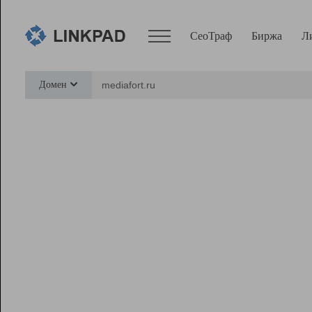
СеоТраф
Биржа
Л
Сервисы
Домен
СеоТраф
Монитор
Биржа
Pro
Линк+
Ресурсы
Вебмастер