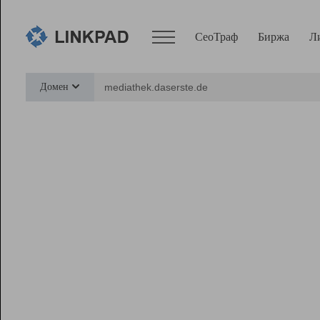
СеоТраф
Биржа
Л
Сервисы
Домен
СеоТраф
Монитор
Биржа
Pro
Линк+
Ресурсы
Вебмастер