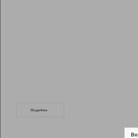
Рейтинг
Инструменты
Разработчикам
Партнерская
программа
Помощь
СеоТраф
Запустите
продвижение сайта
c LinkPad.
Подробнее
Вывод и удержание в ТОП10 выдачи
поисковых систем
Во