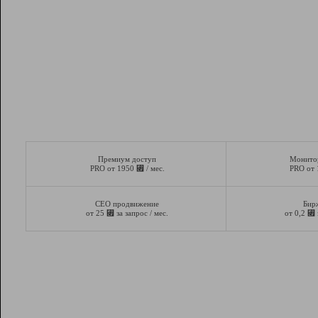
Премиум доступ
Монито
⃏
PRO от 1950
/ мес.
PRO от
СЕО продвижение
Бир
⃏
⃏
от 25
за запрос / мес.
от 0,2