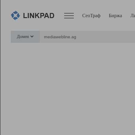
СеоТраф
Биржа
Л
Сервисы
Домен
СеоТраф
Монитор
Биржа
Pro
Линк+
Ресурсы
Вебмастер