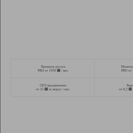
Премиум доступ
Монито
⃏
PRO от 1950
/ мес.
PRO от
СЕО продвижение
Бир
⃏
⃏
от 25
за запрос / мес.
от 0,2