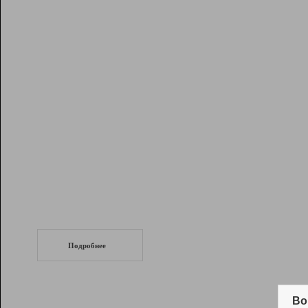
Рейтинг
Инструменты
Разработчикам
Партнерская
программа
Помощь
СеоТраф
Запустите
продвижение сайта
c LinkPad.
Подробнее
Вывод и удержание в ТОП10 выдачи
поисковых систем
Во