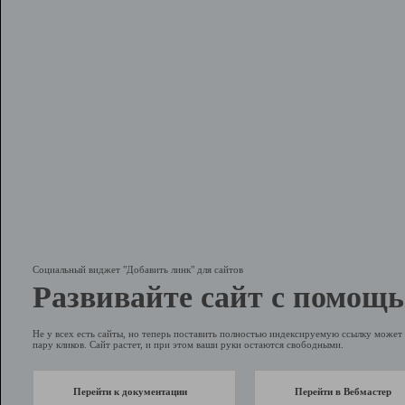
Социальный виджет "Добавить линк" для сайтов
Развивайте сайт с помощь
Не у всех есть сайты, но теперь поставить полностью индексируемую ссылку может 
пару кликов. Сайт растет, и при этом ваши руки остаются свободными.
Перейти к документации
Перейти в Вебмастер