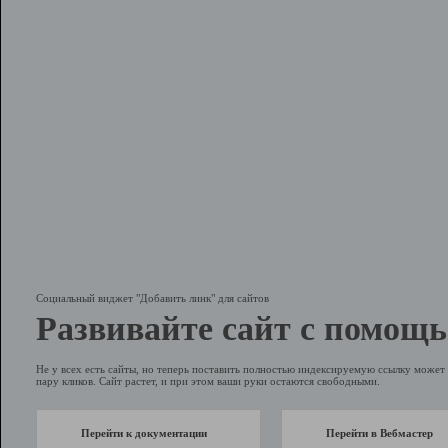
Социальный виджет "Добавить линк" для сайтов
Развивайте сайт с помощь
Не у всех есть сайты, но теперь поставить полностью индексируемую ссылку может 
пару кликов. Сайт растет, и при этом ваши руки остаются свободными.
Перейти к документации
Перейти в Вебмастер