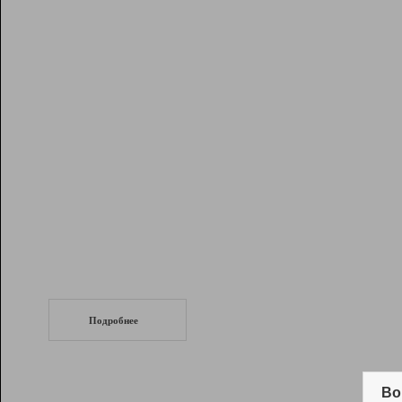
Рейтинг
Инструменты
Разработчикам
Партнерская
программа
Помощь
СеоТраф
Запустите
продвижение сайта
c LinkPad.
Подробнее
Вывод и удержание в ТОП10 выдачи
поисковых систем
Во