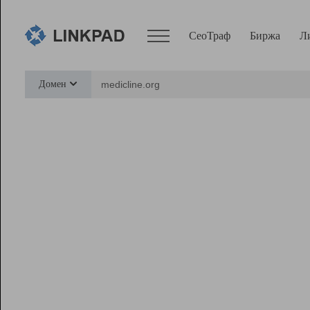
СеоТраф
Биржа
Л
Сервисы
Домен
СеоТраф
Монитор
Биржа
Pro
Линк+
Ресурсы
Вебмастер