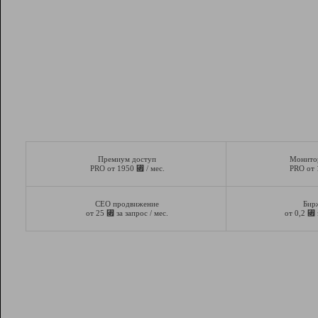
Премиум доступ
Монито
⃏
PRO от 1950
/ мес.
PRO от
СЕО продвижение
Бир
⃏
⃏
от 25
за запрос / мес.
от 0,2