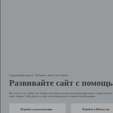
Социальный виджет "Добавить линк" для сайтов
Развивайте сайт с помощь
Не у всех есть сайты, но теперь поставить полностью индексируемую ссылку может 
пару кликов. Сайт растет, и при этом ваши руки остаются свободными.
Перейти к документации
Перейти в Вебмастер