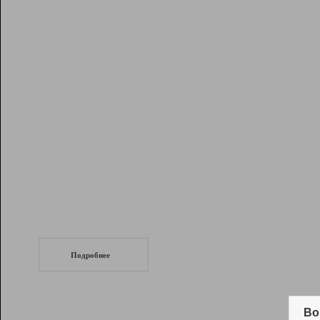
Рейтинг
Инструменты
Разработчикам
Партнерская
программа
Помощь
СеоТраф
Запустите
продвижение сайта
c LinkPad.
Подробнее
Вывод и удержание в ТОП10 выдачи
поисковых систем
Во