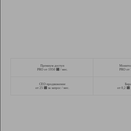
Премиум доступ
Монито
⃏
PRO от 1950
/ мес.
PRO от
СЕО продвижение
Бир
⃏
⃏
от 25
за запрос / мес.
от 0,2