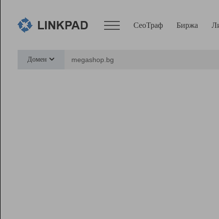
СеоТраф
Биржа
Л
Сервисы
Домен
СеоТраф
Монитор
Биржа
Pro
Линк+
Ресурсы
Вебмастер