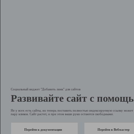
Социальный виджет "Добавить линк" для сайтов
Развивайте сайт с помощь
Не у всех есть сайты, но теперь поставить полностью индексируемую ссылку может 
пару кликов. Сайт растет, и при этом ваши руки остаются свободными.
Перейти к документации
Перейти в Вебмастер