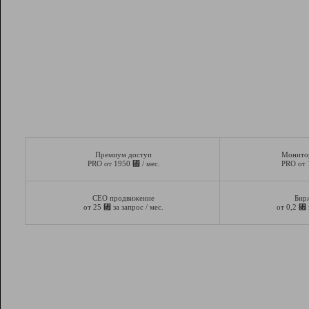
Премиум доступ
Монито
⃏
PRO от 1950
/ мес.
PRO от
СЕО продвижение
Бир
⃏
⃏
от 25
за запрос / мес.
от 0,2