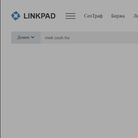
СеоТраф
Биржа
Л
Сервисы
Домен
СеоТраф
Монитор
Биржа
Pro
Линк+
Ресурсы
Вебмастер