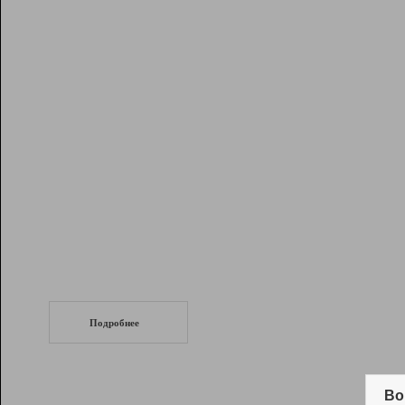
Рейтинг
Инструменты
Разработчикам
Партнерская
программа
Помощь
СеоТраф
Запустите
продвижение сайта
c LinkPad.
Подробнее
Вывод и удержание в ТОП10 выдачи
поисковых систем
Во