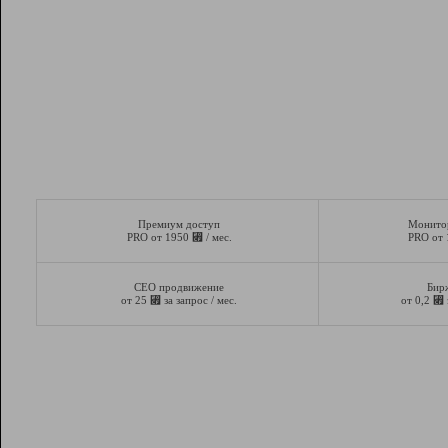
Премиум доступ
Монито
⃏
PRO от 1950
/ мес.
PRO от
СЕО продвижение
Бир
⃏
⃏
от 25
за запрос / мес.
от 0,2