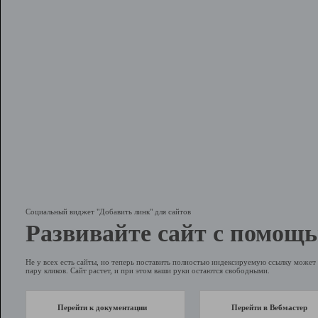
Социальный виджет "Добавить линк" для сайтов
Развивайте сайт с помощь
Не у всех есть сайты, но теперь поставить полностью индексируемую ссылку может 
пару кликов. Сайт растет, и при этом ваши руки остаются свободными.
Перейти к документации
Перейти в Вебмастер