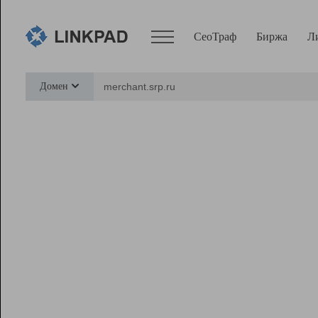
СеоТраф
Биржа
Л
Сервисы
Домен
СеоТраф
Монитор
Биржа
Pro
Линк+
Ресурсы
Вебмастер