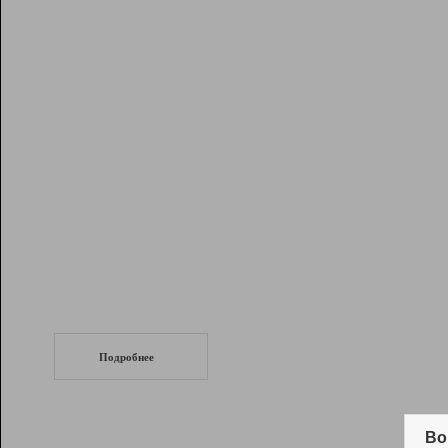
Рейтинг
Инструменты
Разработчикам
Партнерская
программа
Помощь
СеоТраф
Запустите
продвижение сайта
c LinkPad.
Подробнее
Вывод и удержание в ТОП10 выдачи
поисковых систем
Во