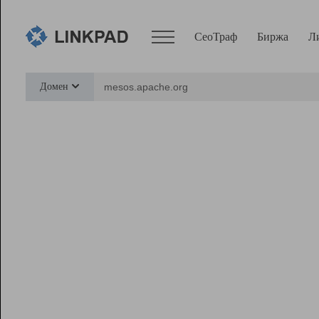
СеоТраф
Биржа
Л
Сервисы
Домен
СеоТраф
Монитор
Биржа
Pro
Линк+
Ресурсы
Вебмастер