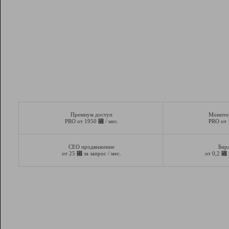
Премиум доступ
Монито
⃏
PRO от 1950
/ мес.
PRO от
СЕО продвижение
Бир
⃏
⃏
от 25
за запрос / мес.
от 0,2