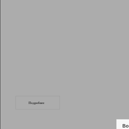
Рейтинг
Инструменты
Разработчикам
Партнерская
программа
Помощь
СеоТраф
Запустите
продвижение сайта
c LinkPad.
Подробнее
Вывод и удержание в ТОП10 выдачи
поисковых систем
Во