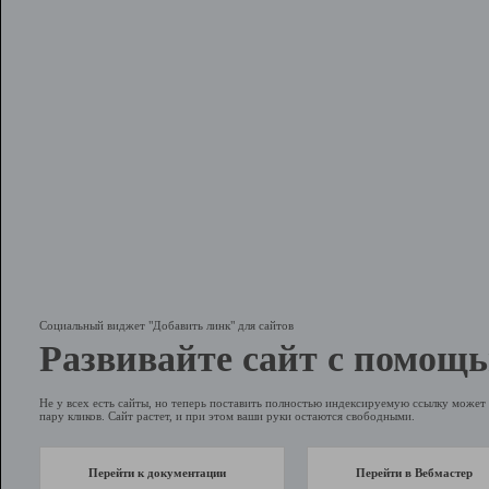
Социальный виджет "Добавить линк" для сайтов
Развивайте сайт с помощь
Не у всех есть сайты, но теперь поставить полностью индексируемую ссылку может 
пару кликов. Сайт растет, и при этом ваши руки остаются свободными.
Перейти к документации
Перейти в Вебмастер