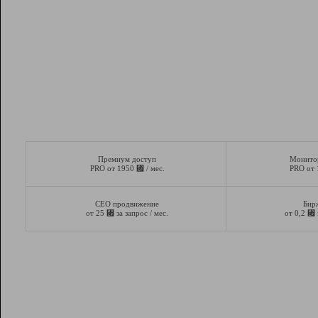
Премиум доступ
Монито
⃏
PRO от 1950
/ мес.
PRO от
СЕО продвижение
Бир
⃏
⃏
от 25
за запрос / мес.
от 0,2