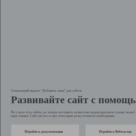
Социальный виджет "Добавить линк" для сайтов
Развивайте сайт с помощь
Не у всех есть сайты, но теперь поставить полностью индексируемую ссылку может 
пару кликов. Сайт растет, и при этом ваши руки остаются свободными.
Перейти к документации
Перейти в Вебмастер