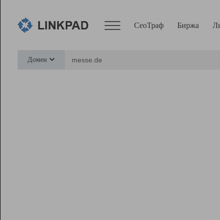
СеоТраф
Биржа
Л
Сервисы
Домен
СеоТраф
Монитор
Биржа
Pro
Линк+
Ресурсы
Вебмастер