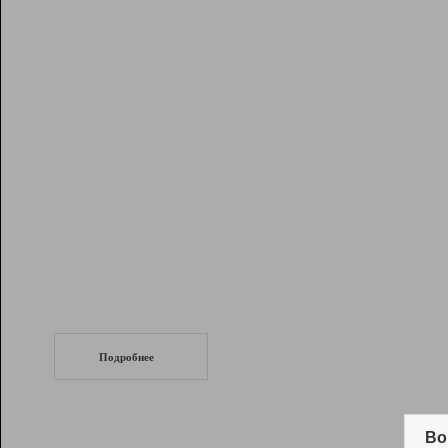
Рейтинг
Инструменты
Разработчикам
Партнерская
программа
Помощь
СеоТраф
Запустите
продвижение сайта
c LinkPad.
Подробнее
Вывод и удержание в ТОП10 выдачи
поисковых систем
Во