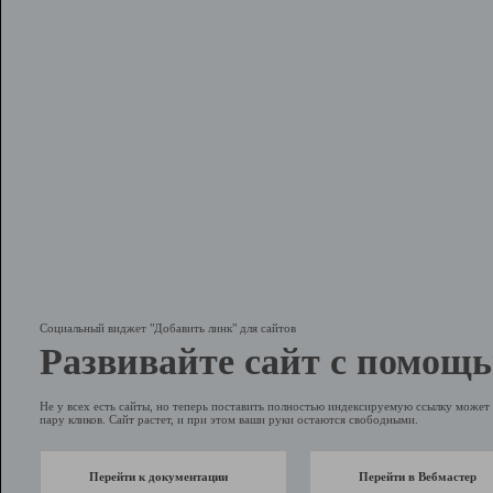
Социальный виджет "Добавить линк" для сайтов
Развивайте сайт с помощь
Не у всех есть сайты, но теперь поставить полностью индексируемую ссылку может 
пару кликов. Сайт растет, и при этом ваши руки остаются свободными.
Перейти к документации
Перейти в Вебмастер