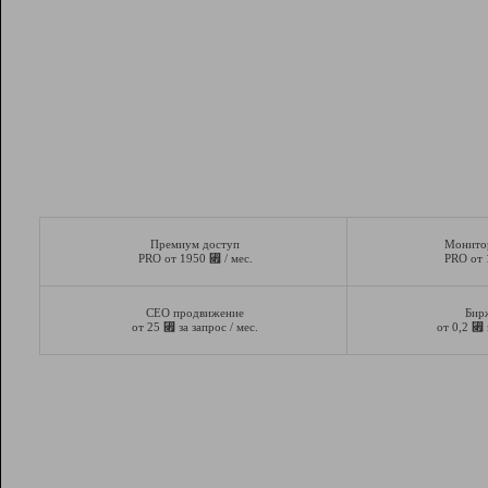
Премиум доступ
Монито
⃏
PRO от 1950
/ мес.
PRO от
СЕО продвижение
Бир
⃏
⃏
от 25
за запрос / мес.
от 0,2