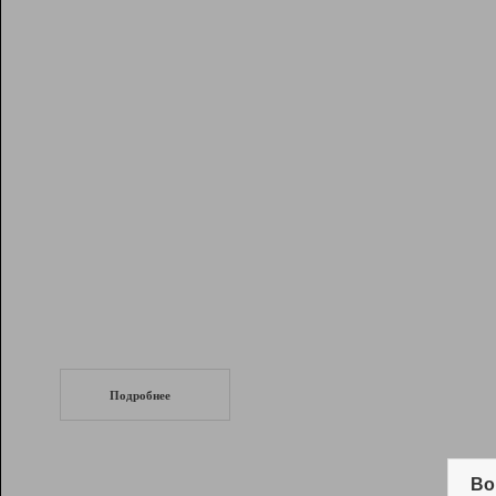
Рейтинг
Инструменты
Разработчикам
Партнерская
программа
Помощь
СеоТраф
Запустите
продвижение сайта
c LinkPad.
Подробнее
Вывод и удержание в ТОП10 выдачи
поисковых систем
Во