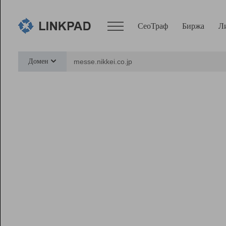
СеоТраф
Биржа
Л
Сервисы
Домен
СеоТраф
Монитор
Биржа
Pro
Линк+
Ресурсы
Вебмастер