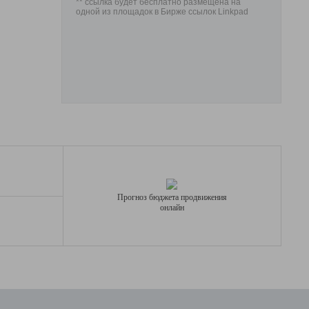
** ссылка будет бесплатно размещена на
одной из площадок в Бирже ссылок Linkpad
Прогноз бюджета продвижения
онлайн