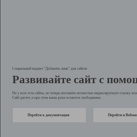
Социальный виджет "Добавить линк" для сайтов
Развивайте сайт с помо
Не у всех есть сайты, но теперь поставить полностью индексируемую ссылку мо
Сайт растет, и при этом ваши руки остаются свободными.
Перейти к документации
Перейти в Вебма