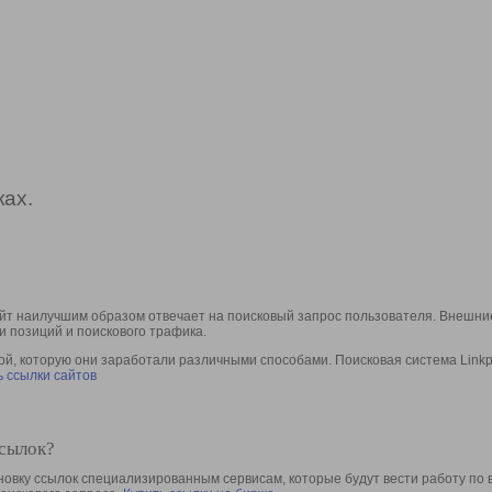
ах.
йт наилучшим образом отвечает на поисковый запрос пользователя. Внешние
и позиций и поискового трафика.
, которую они заработали различными способами. Поисковая система Linkpa
 ссылки сайтов
ссылок?
овку ссылок специализированным сервисам, которые будут вести работу по 