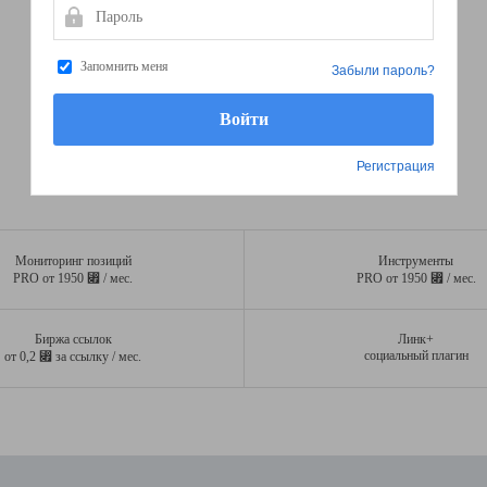
Пароль
Запомнить меня
Забыли пароль?
Регистрация
Мониторинг позиций
Инструменты
⃏
⃏
PRO от 1950
/ мес.
PRO от 1950
/ мес.
Биржа ссылок
Линк+
⃏
социальный плагин
от 0,2
за ссылку / мес.