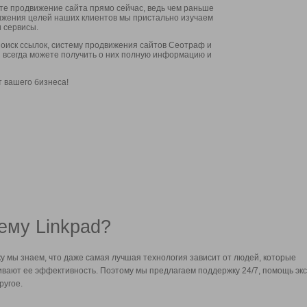
ите продвижение сайта прямо сейчас, ведь чем раньше
стижения целей наших клиентов мы пристально изучаем
 сервисы.
оиск ссылок, систему продвижения сайтов Сеотраф и
вы всегда можете получить о них полную информацию и
т вашего бизнеса!
ему Linkpad?
у мы знаем, что даже самая лучшая технология зависит от людей, которые
вают ее эффективность. Поэтому мы предлагаем поддержку 24/7, помощь экс
ругое.