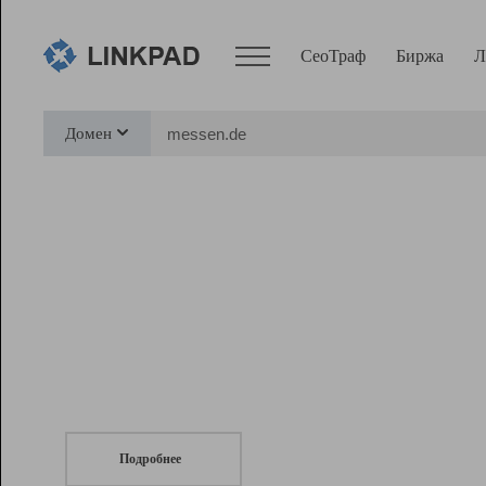
СеоТраф
Биржа
Л
Сервисы
Домен
СеоТраф
Монитор
Биржа
Pro
Линк+
СеоТраф
Запустите
продвижение сайта
c LinkPad.
Ресурсы
Вебмастер
Подробнее