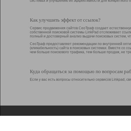
системах и улучшению их эффективности для конкретного п
Как улучшить эффект от ссылок?
Сервис продвижения сайтов СеоТраф создает естественную
собственной поисковой системы LinkPad отслеживает ссыл
полный и достоверный анализ выдачи поисковых систем, ч
СеоТраф предоставляет рекомендации по внутренней оптим
(кликабельность) сайта в поисковых системах. Вместе со с
чем больше поискового трафика, тем больше продаж, не 
Куда обращаться за помощью по вопросам ра
Если у вас есть вопросы относительно сервисов Linkpad, 
О Linkpad
Поддержка