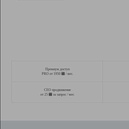
Рейтинг
Вывод и удержание в ТОП10 выдачи
поисковых систем
Инструменты
Разработчикам
Партнерская
программа
Помощь
Премиум доступ
⃏
PRO от 1950
/ мес.
СЕО продвижение
⃏
от 25
за запрос / мес.