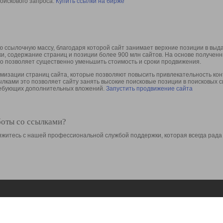
оискового запроса.
Купить ссылки на бирже
 ссылочную массу, благодаря которой сайт занимает верхние позиции в выд
ки, содержание страниц и позиции более 900 млн сайтов. На основе получе
то позволяет существенно уменьшить стоимость и сроки продвижения.
изации страниц сайта, которые позволяют повысить привлекательность конт
сылками это позволяет сайту занять высокие поисковые позиции в поисковых 
требующих дополнительных вложений.
Запустить продвижение сайта
боты со ссылками?
свяжитесь с нашей профессиональной службой поддержки, которая всегда рада
Ресурсы