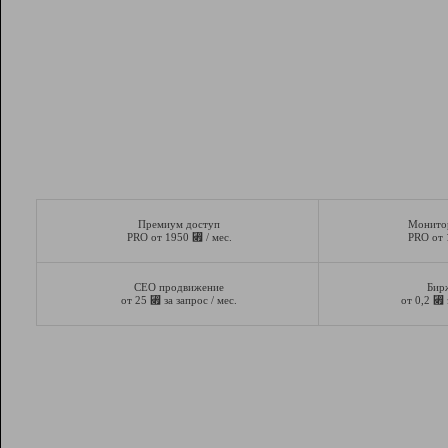
Премиум доступ
Монито
⃏
PRO от 1950
/ мес.
PRO от
СЕО продвижение
Бир
⃏
⃏
от 25
за запрос / мес.
от 0,2