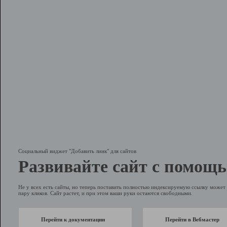
Социальный виджет "Добавить линк" для сайтов
Развивайте сайт с помощь
Не у всех есть сайты, но теперь поставить полностью индексируемую ссылку может 
пару кликов. Сайт растет, и при этом ваши руки остаются свободными.
Перейти к документации
Перейти в Вебмастер