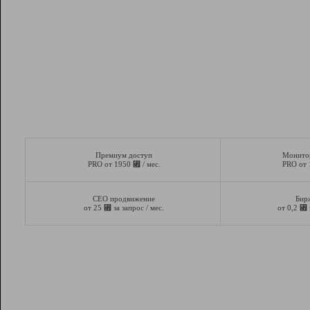
Премиум доступ
Монито
⃏
PRO от 1950
/ мес.
PRO от
СЕО продвижение
Бир
⃏
⃏
от 25
за запрос / мес.
от 0,2