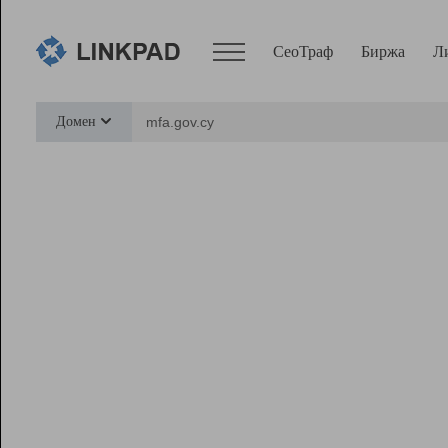
СеоТраф
Биржа
Л
Сервисы
Домен
СеоТраф
Монитор
Биржа
Pro
Линк+
Ресурсы
Вебмастер