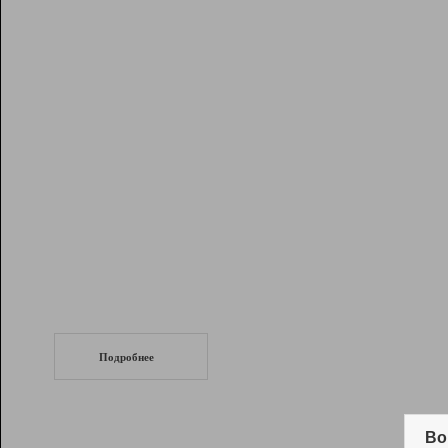
Рейтинг
Инструменты
Разработчикам
Партнерская
программа
Помощь
СеоТраф
Запустите
продвижение сайта
c LinkPad.
Подробнее
Вывод и удержание в ТОП10 выдачи
поисковых систем
Во