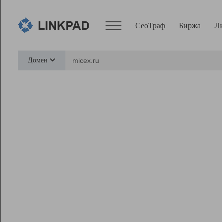
СеоТраф
Биржа
Л
Сервисы
Домен
СеоТраф
Монитор
Биржа
Pro
Линк+
Ресурсы
Вебмастер