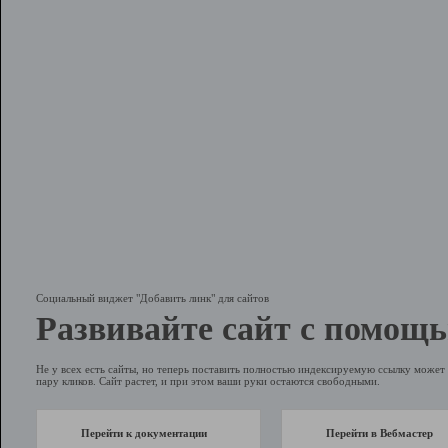
Социальный виджет "Добавить линк" для сайтов
Развивайте сайт с помощь
Не у всех есть сайты, но теперь поставить полностью индексируемую ссылку может 
пару кликов. Сайт растет, и при этом ваши руки остаются свободными.
Перейти к документации
Перейти в Вебмастер