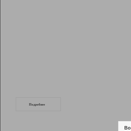
Рейтинг
Инструменты
Разработчикам
Партнерская
программа
Помощь
СеоТраф
Запустите
продвижение сайта
c LinkPad.
Подробнее
Вывод и удержание в ТОП10 выдачи
поисковых систем
Во