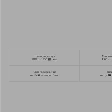
Премиум доступ
Монито
⃏
PRO от 1950
/ мес.
PRO от
СЕО продвижение
Бир
⃏
⃏
от 25
за запрос / мес.
от 0,2